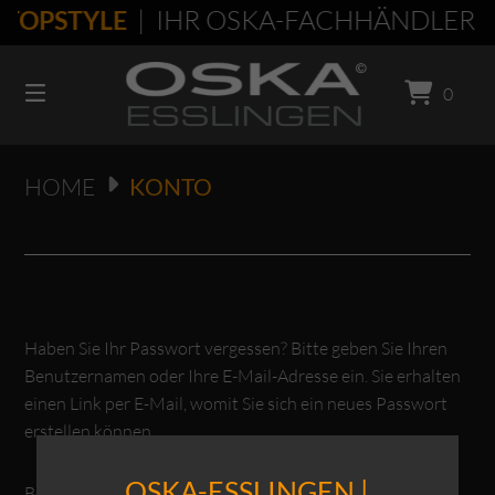
Springen
| IHR OSKA-FACHHÄNDLER | 7
TOPSTYLE
Sie
zum
0
Inhalt
HOME
KONTO
Haben Sie Ihr Passwort vergessen? Bitte geben Sie Ihren
Benutzernamen oder Ihre E-Mail-Adresse ein. Sie erhalten
einen Link per E-Mail, womit Sie sich ein neues Passwort
erstellen können.
OSKA-ESSLINGEN |
Erforderlich
Benutzername oder E-Mail-Adresse
*