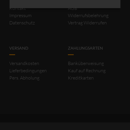
Kontakt
AGB
Impressum
Widerrufsbelehrung
Datenschutz
Vertrag Widerrufen
VERSAND
ZAHLUNGSARTEN
Versandkosten
Banküberweisung
Lieferbedingungen
Kauf auf Rechnung
Pers. Abholung
Kreditkarten
2026 © OSKA - ESSLINGEN | TOPSTYLE - STUTTGART