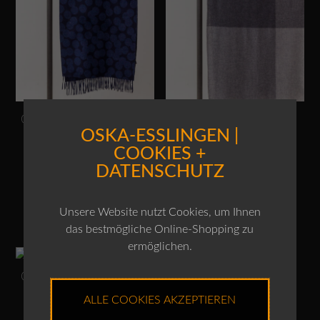
OSKA Schal 512 / Wolle
OSKA Schal 511 /
Schurwoll-Mischung
OSKA-ESSLINGEN |
€
99,00
COOKIES +
€
119,00
DATENSCHUTZ
Enthält 19% MwSt.
Enthält 19% MwSt.
LIEFERBAR AB ENDE AUGUST
LIEFERBAR AB ENDE JULI 2025!
2025!
Unsere Website nutzt Cookies, um Ihnen
das bestmögliche Online-Shopping zu
Dieses Produkt weist mehrere Varianten auf. Die Optionen können auf der Produktseite gewählt werden
ermöglichen.
OSKA Schal 320 / Wolle
ALLE COOKIES AKZEPTIEREN
€
99,00