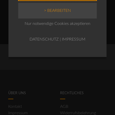
Enthält 19% MwSt.
zzgl.
Versand
> BEARBEITEN
Nur notwendige Cookies akzeptieren
DATENSCHUTZ
|
IMPRESSUM
ÜBER UNS
RECHTLICHES
Kontakt
AGB
Impressum
Widerrufsbelehrung