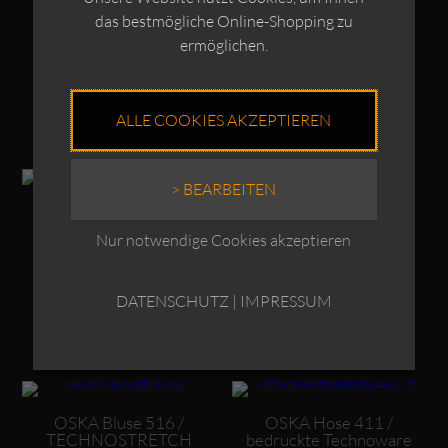
TECHNOSTRETCH
TECHNOSTRETCH
das bestmögliche Online-Shopping zu
ermöglichen.
€
209,00
€
199,00
Enthält 19% MwSt.
Enthält 19% MwSt.
zzgl.
Versand
zzgl.
Versand
ALLE COOKIES AKZEPTIEREN
Dieses Produkt weist mehrere Varianten auf. Die Optionen können auf der Produktseite gewählt werden
Dieses Produkt weist mehrere Varianten auf. Die Optionen können auf der Produktseite gewählt werden
> BEARBEITEN
OSKA Hose 515 /
OSKA Kleid 518 /
TECHNOSTRETCH
TECHNOSTRETCH
Nur notwendige Cookies akzeptieren
€
189,00
€
239,00
Enthält 19% MwSt.
Enthält 19% MwSt.
DATENSCHUTZ
|
IMPRESSUM
zzgl.
Versand
zzgl.
Versand
Dieses Produkt weist mehrere Varianten auf. Die Optionen können auf der Produktseite gewählt werden
Dieses Produkt weist mehrere Varianten auf. Die Optionen können auf der Produktseite gewählt werden
OSKA Bluse 516 /
OSKA Hose 411 /
TECHNOSTRETCH
bedruckte Technoware