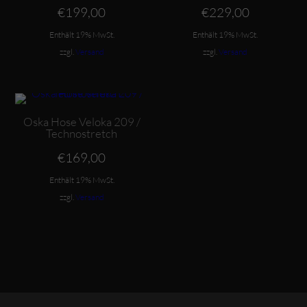
€
199,00
€
229,00
Enthält 19% MwSt.
Enthält 19% MwSt.
zzgl.
Versand
zzgl.
Versand
Dieses Produkt weist mehrere Varianten auf. Die Optionen können auf der Produktseite gewählt werden
Oska Hose Veloka 209 /
Technostretch
€
169,00
Enthält 19% MwSt.
zzgl.
Versand