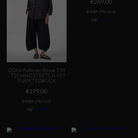
€
269,00
Enthält 19% MwSt.
zzgl.
Versand
OSKA Pullover/Bluse 539
/ TECHNOSTRETCH MIT
PUNKTEDRUCK
€
199,00
Enthält 19% MwSt.
zzgl.
Versand
Dieses Produkt weist mehrere Varianten auf. Die Optionen können auf der Produktseite gewählt werden
Dieses Produkt weist mehrere Varianten auf. Die Optionen können auf der Produktseite gewählt werden