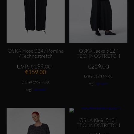
OSKA Hose 024 / Romina
OSKA Jacke 512 /
/ Technostretch
TECHNOSTRETCH
Ursprünglicher
UVP:
€
199,00
€
259,00
Aktueller
Preis
€
159,00
Preis
war:
Enthält 19% MwSt.
ist:
€199,00
Enthält 19% MwSt.
zzgl.
Versand
€159,00.
zzgl.
Versand
Dieses Produkt weist mehrere Varianten auf. Die Optionen können auf der Produktseite gewählt werden
Dieses Produkt weist mehrere Varianten auf. Die Optionen können auf der Produktseite gewählt werden
OSKA Kleid 510 /
TECHNOSTRETCH