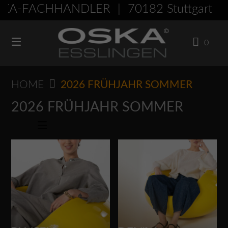
Springen
A-FACHHÄNDLER | 70182 Stuttgart -
Sie
zum
0
Inhalt
HOME
2026 FRÜHJAHR SOMMER
2026 FRÜHJAHR SOMMER