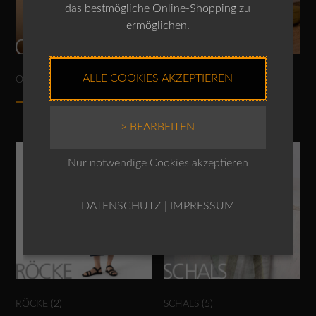
das bestmögliche Online-Shopping zu
ermöglichen.
ALLE COOKIES AKZEPTIEREN
OUTDOOR
(5)
PULLOVER
(9)
> BEARBEITEN
Nur notwendige Cookies akzeptieren
DATENSCHUTZ
|
IMPRESSUM
RÖCKE
(2)
SCHALS
(5)