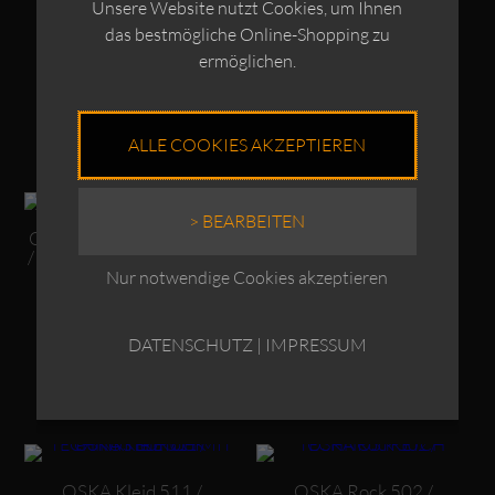
OSKA Kleid 613 /
OSKA Jacke 512 /
Unsere Website nutzt Cookies, um Ihnen
TECHNOSTRETCH
TECHNOSTRETCH
das bestmögliche Online-Shopping zu
€
239,00
€
259,00
ermöglichen.
Enthält 19% MwSt.
Enthält 19% MwSt.
zzgl.
Versand
zzgl.
Versand
ALLE COOKIES AKZEPTIEREN
Dieses Produkt weist mehrere Varianten auf. Die Optionen können auf der Produktseite gewählt werden
Dieses Produkt weist mehrere Varianten auf. Die Optionen können auf der Produktseite gewählt werden
> BEARBEITEN
OSKA Pullover/Bluse 539
OSKA Kleid 510 /
/ TECHNOSTRETCH MIT
TECHNOSTRETCH
PUNKTEDRUCK
Nur notwendige Cookies akzeptieren
€
269,00
€
199,00
Enthält 19% MwSt.
DATENSCHUTZ
|
IMPRESSUM
Enthält 19% MwSt.
zzgl.
Versand
zzgl.
Versand
Dieses Produkt weist mehrere Varianten auf. Die Optionen können auf der Produktseite gewählt werden
Dieses Produkt weist mehrere Varianten auf. Die Optionen können auf der Produktseite gewählt werden
OSKA Kleid 511 /
OSKA Rock 502 /