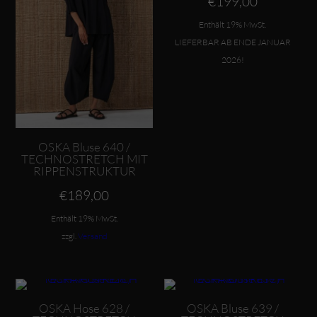
€
199,00
Enthält 19% MwSt.
LIEFERBAR AB ENDE JANUAR
2026!
OSKA Bluse 640 /
TECHNOSTRETCH MIT
RIPPENSTRUKTUR
€
189,00
Enthält 19% MwSt.
zzgl.
Versand
Dieses Produkt weist mehrere Varianten auf. Die Optionen können auf der Produktseite gewählt werden
Dieses Produkt weist mehrere Varianten auf. Die Optionen können auf der Produktseite gewählt werden
OSKA Hose 628 /
OSKA Bluse 639 /