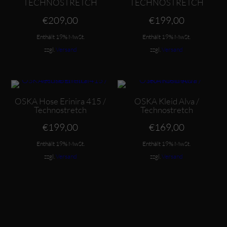
TECHNOSTRETCH
TECHNOSTRETCH
€
209,00
€
199,00
Enthält 19% MwSt.
Enthält 19% MwSt.
zzgl.
Versand
zzgl.
Versand
Dieses Produkt weist mehrere Varianten auf. Die Optionen können auf der Produktseite gewählt werden
Dieses Produkt weist mehrere Varianten auf. Die Optionen können auf der Produktseite gewählt werden
OSKA Hose Erinira 415 /
OSKA Kleid Alva /
Technostretch
Technostretch
€
199,00
€
169,00
Enthält 19% MwSt.
Enthält 19% MwSt.
zzgl.
Versand
zzgl.
Versand