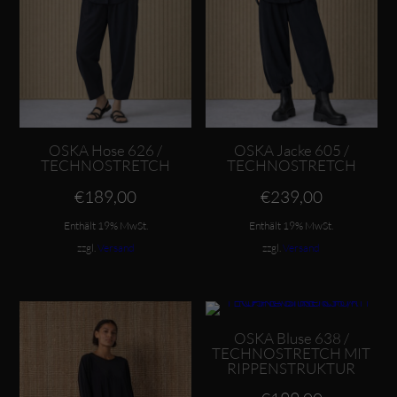
OSKA Hose 626 /
OSKA Jacke 605 /
TECHNOSTRETCH
TECHNOSTRETCH
€
189,00
€
239,00
Enthält 19% MwSt.
Enthält 19% MwSt.
zzgl.
Versand
zzgl.
Versand
Dieses Produkt weist mehrere Varianten auf. Die Optionen können auf der Produktseite gewählt werden
Dieses Produkt weist mehrere Varianten auf. Die Optionen können auf der Produktseite gewählt werden
OSKA Bluse 638 /
TECHNOSTRETCH MIT
RIPPENSTRUKTUR