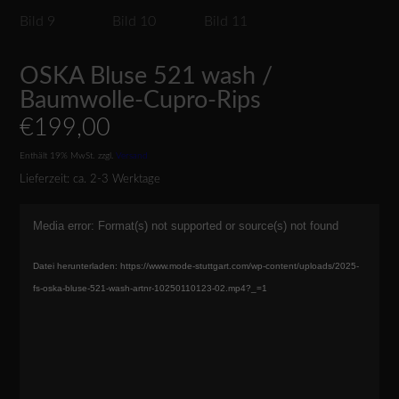
OSKA Bluse 521 wash /
Baumwolle-Cupro-Rips
€
199,00
Enthält 19% MwSt.
zzgl.
Versand
Lieferzeit: ca. 2-3 Werktage
Video-
Media error: Format(s) not supported or source(s) not found
Player
Datei herunterladen: https://www.mode-stuttgart.com/wp-content/uploads/2025-
fs-oska-bluse-521-wash-artnr-10250110123-02.mp4?_=1