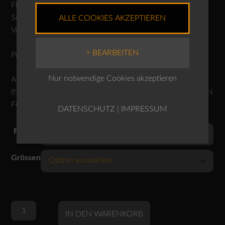
Flecken nicht lokal entfernen
Separat oder mit ähnlichen Farben waschen
ALLE COOKIES AKZEPTIEREN
Von links waschen und bügeln.
> BEARBEITEN
Produktnr.: 10240110123
Nur notwendige Cookies akzeptieren
ACHTUNG: DAS MODEL IM VIDEO TRÄGT DIE BLUSE
IN DER FARBE MINERAL! DIE BLUSE AUF DEM LETZTEN
FOTO DIENT ALS FARBMUSTER FÜR DIE FARBE TEAK!
DATENSCHUTZ
|
IMPRESSUM
Farben
Grössen
OSKA
Alternative:
IN DEN WARENKORB
Bluse