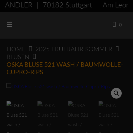
Springen
ÄNDLER | 70182 Stuttgart - Am Leon
Sie
zum
0
Inhalt
HOME
2025 FRÜHJAHR SOMMER
BLUSEN
OSKA BLUSE 521 WASH / BAUMWOLLE-
CUPRO-RIPS