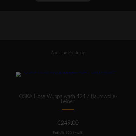
521
wash
/
Baumwolle-
Cupro-
Rips
Menge
Ähnliche Produkte
Dieses Produkt weist mehrere Varianten auf. Die Optionen können auf der Produktseite gewählt werden
OSKA Hose Wuppa wash 424 / Baumwolle-
Leinen
€
249,00
Enthält 19% MwSt.