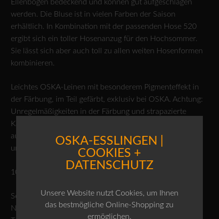
Ellenbogen bedeckend und können gut aufgeschlagen
werden. Die Bluse ist in vielen Farben der Saison
erhältlich. In Kombination mit der passenden Hose 520
ergibt sich ein toller Hosenanzug für den Hochsommer.
Sie lässt sich aber auch toll zu allen weiten Hosenformen
kombinieren.
Leichtes OSKA-Leinen mit besonderem Pigmenteffekt in
der Färbung, im Teil gefärbt, exklusiv bei OSKA. Achtung:
Unregelmäßigkeiten in der Färbung und strapazierte
Kanten gehören zum Charakter der Ware. Leinenfasern
aus europäischem Anbau, in Europa zu Garn gesponnen
OSKA-ESSLINGEN |
und gewebt, in Irland veredelt.
COOKIES +
DATENSCHUTZ
100% Leinen
Unsere Website nutzt Cookies, um Ihnen
Schonwäsche 30°C
das bestmögliche Online-Shopping zu
Nicht bleichen
ermöglichen.