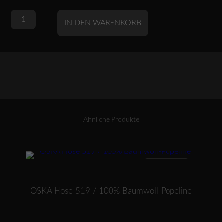
OSKA
Alternative:
IN DEN WARENKORB
Bluse
624
/
LEINEN
Menge
Ähnliche Produkte
Dieses Produkt weist mehrere Varianten auf. Die Optionen können auf der Produktseite gewählt werden
ANGEBOT
OSKA Hose 519 / 100% Baumwoll-Popeline