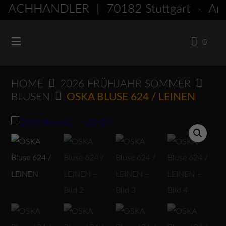
Springen
FACHHÄNDLER | 70182 Stuttgart - Am
Sie
zum
0
Inhalt
HOME
2026 FRÜHJAHR SOMMER
BLUSEN
OSKA BLUSE 624 / LEINEN