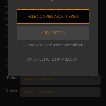
Trocknen im Tumbler nicht möglich
Mässig heiss bügeln
Nicht reinigen
ALLE COOKIES AKZEPTIEREN
Separat oder mit ähnlichen Farben waschen, Farbe kann
ausbluten
Flecken nicht lokal entfernen
> BEARBEITEN
Von links waschen und bügeln
Nur notwendige Cookies akzeptieren
Produktnr.: 10260110619
DATENSCHUTZ
|
IMPRESSUM
ACHTUNG: DAS MODEL TRÄGT DIE BLUSE ZUR
PASSENDEN HOSEN 620!
Farben
Grössen