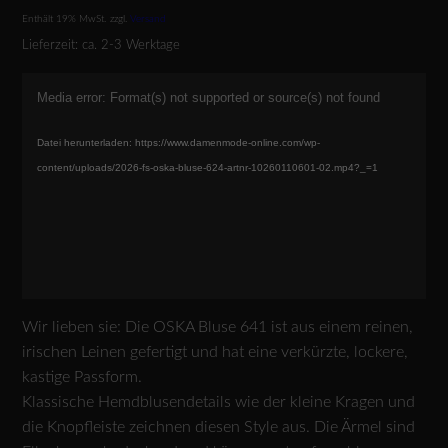
Enthält 19% MwSt.
zzgl.
Versand
Lieferzeit: ca. 2-3 Werktage
Video-
Media error: Format(s) not supported or source(s) not found
Player
Datei herunterladen: https://www.damenmode-online.com/wp-
content/uploads/2026-fs-oska-bluse-624-artnr-10260110601-02.mp4?_=1
Wir lieben sie: Die OSKA Bluse 641 ist aus einem reinen,
irischen Leinen gefertigt und hat eine verkürzte, lockere,
kastige Passform.
Klassische Hemdblusendetails wie der kleine Kragen und
die Knopfleiste zeichnen diesen Style aus. Die Ärmel sind