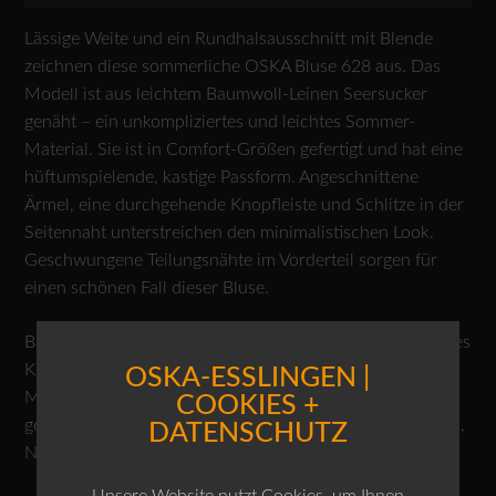
Lässige Weite und ein Rundhalsausschnitt mit Blende
zeichnen diese sommerliche OSKA Bluse 628 aus. Das
Modell ist aus leichtem Baumwoll-Leinen Seersucker
genäht – ein unkompliziertes und leichtes Sommer-
Material. Sie ist in Comfort-Größen gefertigt und hat eine
hüftumspielende, kastige Passform. Angeschnittene
Ärmel, eine durchgehende Knopfleiste und Schlitze in der
Seitennaht unterstreichen den minimalistischen Look.
Geschwungene Teilungsnähte im Vorderteil sorgen für
einen schönen Fall dieser Bluse.
Baumwoll-Leinen Voile mit Seersucker Streifen, als fertiges
Kleidungsstück gefärbt für einen schönen Farbeffekt.
OSKA-ESSLINGEN |
Mögliche Unregelmäßigkeiten in der Färbung sind ein
COOKIES +
gewünschter Effekt und keine Mängel. 100% Naturfasern,
DATENSCHUTZ
Naturfasern sind nachwachsende Rohstoffe.
Unsere Website nutzt Cookies, um Ihnen