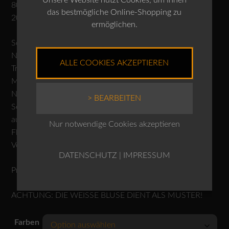
80% Baumwolle
das bestmögliche Online-Shopping zu
20% Leinen
ermöglichen.
Schonwäsche 30°C
Nicht bleichen
ALLE COOKIES AKZEPTIEREN
Trocknen im Tumbler nicht möglich
Mässig heiss bügeln
Nicht reinigen
> BEARBEITEN
Separat oder mit ähnlichen Farben waschen, Farbe kann
ausbluten
Nur notwendige Cookies akzeptieren
Flecken nicht lokal entfernen
Von links waschen und bügeln
DATENSCHUTZ
|
IMPRESSUM
Produktnr.: 10260110605
ACHTUNG: DIE WEISSE BLUSE DIENT ALS MUSTER!
Farben