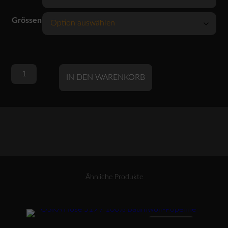
Grössen
OSKA
Alternative:
IN DEN WARENKORB
Bluse
628
/
BAUMWOLL-
LEINEN-
SEERSUCKER
Menge
Ähnliche Produkte
Dieses Produkt weist mehrere Varianten auf. Die Optionen können auf der Produktseite gewählt werden
ANGEBOT