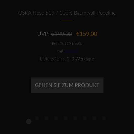
OSKA Hose 519 / 100% Baumwoll-Popeline
Ursprünglicher
Aktueller
UVP:
€
199,00
€
159,00
Preis
Preis
Enthält 19% MwSt.
war:
ist:
€199,00
€159,00.
zzgl.
Versand
Lieferzeit: ca. 2-3 Werktage
GEHEN SIE ZUM PRODUKT
1
2
3
4
5
6
7
8
9