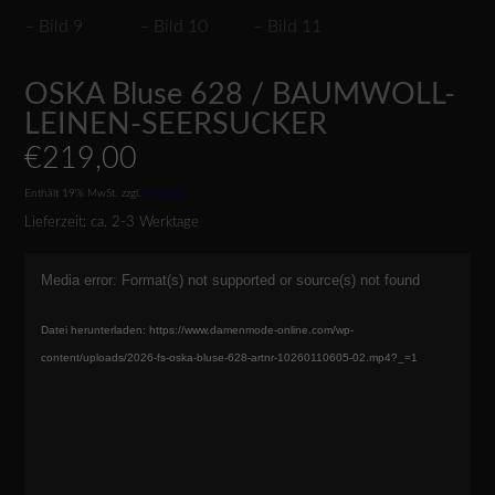
OSKA Bluse 628 / BAUMWOLL-
LEINEN-SEERSUCKER
€
219,00
Enthält 19% MwSt.
zzgl.
Versand
Lieferzeit: ca. 2-3 Werktage
Video-
Media error: Format(s) not supported or source(s) not found
Player
Datei herunterladen: https://www.damenmode-online.com/wp-
content/uploads/2026-fs-oska-bluse-628-artnr-10260110605-02.mp4?_=1