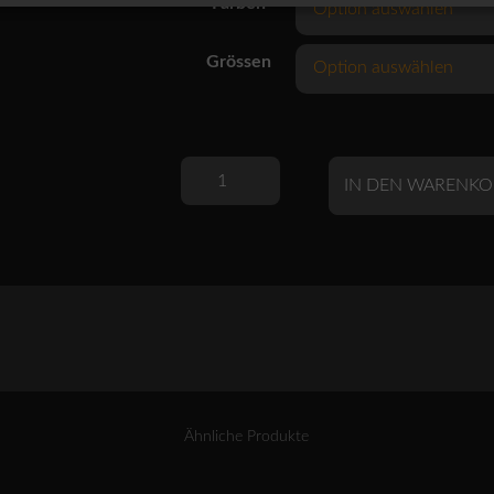
Farben
Grössen
OSKA
IN DEN WARENKO
Hose
514
wash
/
Denim
Menge
Ähnliche Produkte