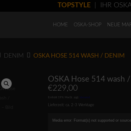
TOPSTYLE
| IHR OSKA-FA
HOME
OSKA-SHOP
NEUE MA
DENIM
OSKA HOSE 514 WASH / DENIM
OSKA Hose 514 wash /
€
229,00
Enthält 19% MwSt.
zzgl.
Versand
Lieferzeit: ca. 2-3 Werktage
Video-
Media error: Format(s) not supported or source
Player