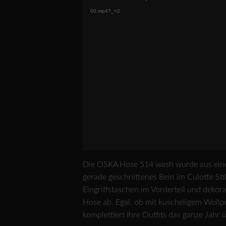
00.mp4?_=2
Die OSKA Hose 514 wash wurde aus eine
gerade geschnittenes Bein im Culotte Sti
Eingriffstaschen im Vorderteil und dekor
Hose ab. Egal, ob mit kuscheligem Wollpu
komplettiert Ihre Outfits das ganze Jahr ü