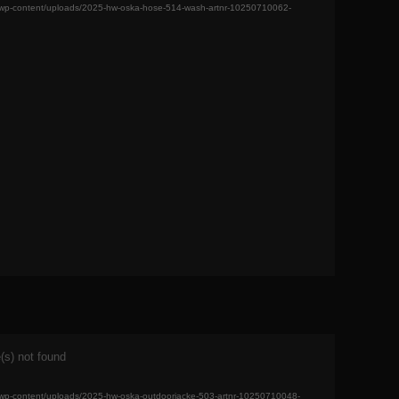
/wp-content/uploads/2025-hw-oska-hose-514-wash-artnr-10250710062-
(s) not found
/wp-content/uploads/2025-hw-oska-outdoorjacke-503-artnr-10250710048-