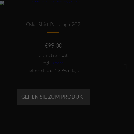
Dieses Produkt weist mehrere Varianten auf. Die Optionen können auf der Produktseite gewählt werden
Oska Shirt Passenga 207
OSKA 
€
99,00
Enthält 19% MwSt.
zzgl.
Versand
Lieferzeit: ca. 2-3 Werktage
GEHEN SIE ZUM PRODUKT