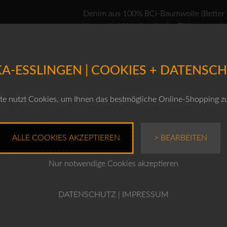
Denim aus 100% BCI-Baumwolle (Better Co
Unregelmäßigkeiten in der Färbung und 
Materials. BCI Baumwolle stammt aus de
Verbesserung von Produktionsstandards 
Umwelt.
A-ESSLINGEN | COOKIES + DATENSC
100% Baumwolle
e nutzt Cookies, um Ihnen das bestmögliche Online-Shopping z
Schonwäsche 30°C, nicht bleichen, Trock
schonend reinigen, separat oder mit ähn
ALLE COOKIES AKZEPTIEREN
> BEARBEITEN
nicht lokal entfernen. von links waschen
Nur notwendige Cookies akzeptieren
Produktnr.: 10250710065
ACHTUNG: DAS MODEL IM VIDEO TRÄ
DATENSCHUTZ
|
IMPRESSUM
CLEMATIS!