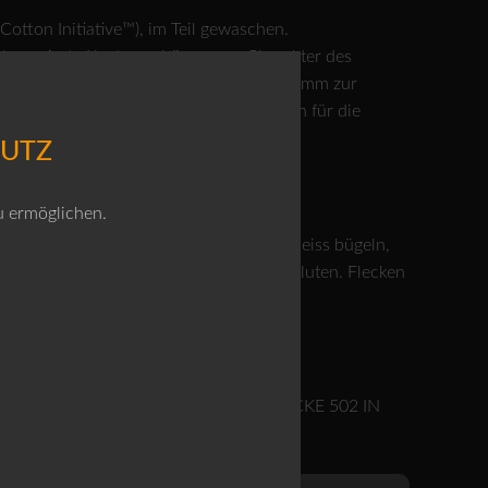
tton Initiative™), im Teil gewaschen.
strapazierte Kanten gehören zum Charakter des
r Better Cotton Intiative™, einem Programm zur
sowohl für die Baumwollbauern als auch für die
HUTZ
u ermöglichen.
nen im Tumbler nicht möglich, mässig heiss bügeln,
lichen Farben waschen, Farbe kann ausbluten. Flecken
 und bügeln.
GT ZUR HOSE 514 DIE OUTDOORJACKE 502 IN