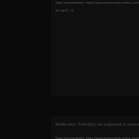
Datei herunterladen: https://www.damenmode-online.com
00.mp4?_=1
Video-
Media error: Format(s) not supported or source
Player
Datei herunterladen: https://www.damenmode-online.com