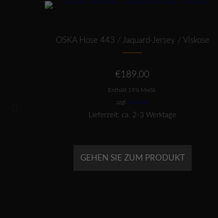
Dieses Produkt weist mehrere Varianten auf. Die Optionen können auf der Produktseite gewählt werden
OSKA Hose 443 / Jaquard-Jersey / Viskose
€
189,00
Enthält 19% MwSt.
zzgl.
Versand
Lieferzeit: ca. 2-3 Werktage
GEHEN SIE ZUM PRODUKT