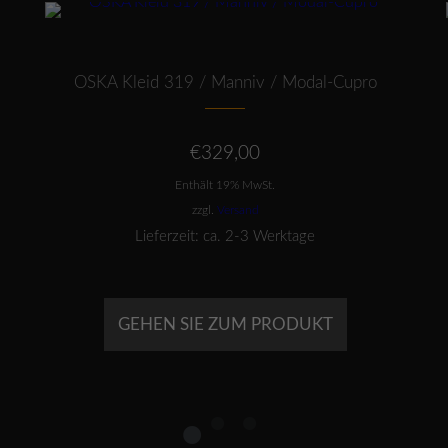
Dieses Produkt weist mehrere Varianten auf. Die Optionen können auf der Produktseite gewählt werden
OSKA Kleid 319 / Manniv / Modal-Cupro
€
329,00
Enthält 19% MwSt.
zzgl.
Versand
Lieferzeit: ca. 2-3 Werktage
GEHEN SIE ZUM PRODUKT
1
2
3