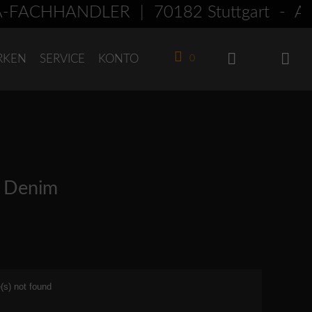
CHHÄNDLER | 70182 Stuttgart - Am 
RKEN
SERVICE
KONTO
0
 Denim
(s) not found