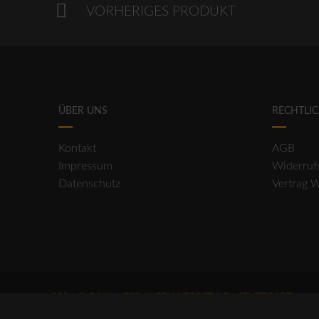
VORHERIGES PRODUKT
ÜBER UNS
RECHTLI
Kontakt
AGB
Impressum
Widerruf
Datenschutz
Vertrag 
2026 © OSKA - ESSLINGEN | TOPSTYLE - STUTTGART