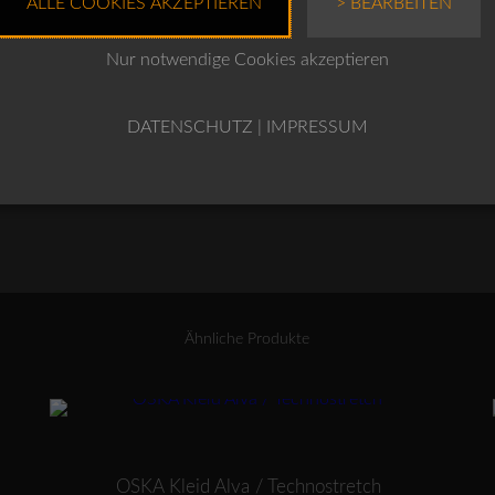
ALLE COOKIES AKZEPTIEREN
> BEARBEITEN
Nur notwendige Cookies akzeptieren
OSKA
IN DEN WARENKO
Hose
619
DATENSCHUTZ
|
IMPRESSUM
/
100%
BAUMWOLL-
POPELINE
Menge
Ähnliche Produkte
Dieses Produkt weist mehrere Varianten auf. Die Optionen können auf der Produktseite gewählt werden
OSKA Kleid Alva / Technostretch