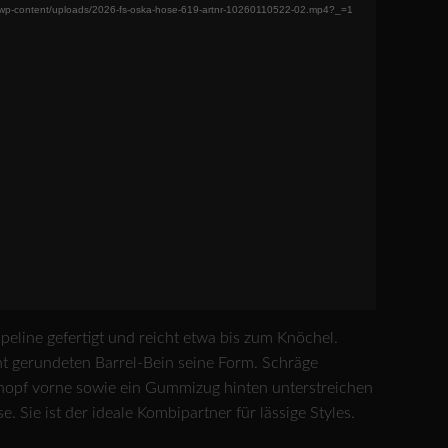
/wp-content/uploads/2026-fs-oska-hose-619-artnr-10260110522-02.mp4?_=1
line gefertigt und reicht etwa bis zum Knöchel.
t gerundeten Barrel-Bein seine Form. Schräge
 Knopf vorne sowie ein Gummizug hinten unterstreichen
. Sie ist der ideale Kombipartner für lässige Styles.