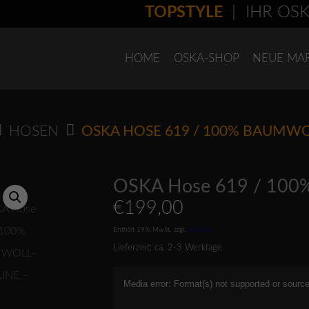
TOPSTYLE
| IHR OSKA-
HOME
OSKA-SHOP
NEUE MA
HOSEN
OSKA HOSE 619 / 100% BAUMW
OSKA Hose 619 / 10
€
199,00
Enthält 19% MwSt.
zzgl.
Versand
Lieferzeit: ca. 2-3 Werktage
Video-
Media error: Format(s) not supported or source
Player