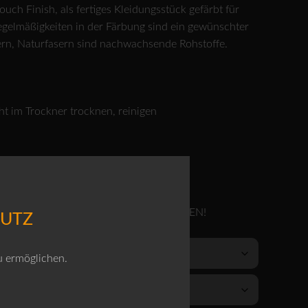
uch Finish, als fertiges Kleidungsstück gefärbt für
gelmäßigkeiten in der Färbung sind ein gewünschter
ern, Naturfasern sind nachwachsende Rohstoffe.
ht im Trockner trocknen, reinigen
ITTE EINE GRÖSSE GRÖSSER BESTELLEN!
HUTZ
u ermöglichen.