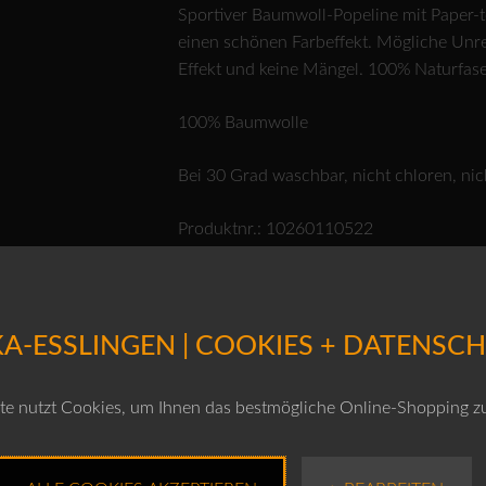
Sportiver Baumwoll-Popeline mit Paper-to
einen schönen Farbeffekt. Mögliche Unre
Effekt und keine Mängel. 100% Naturfas
100% Baumwolle
Bei 30 Grad waschbar, nicht chloren, nic
Produktnr.: 10260110522
ACHTUNG: HOSE FÄLLT KLEIN AUS – B
A-ESSLINGEN | COOKIES + DATENSC
Farben
e nutzt Cookies, um Ihnen das bestmögliche Online-Shopping z
Grössen