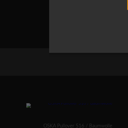
Dieses Produkt weist mehrere Varianten auf. Die Optionen können auf der Produktseite gewählt werden
Cupro-
OSKA Pullover 516 / Baumwolle