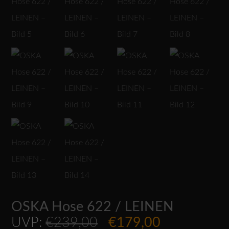
OSKA Hose 622 / LEINEN
Ursprünglicher
Aktueller
UVP:
€
239,00
€
179,00