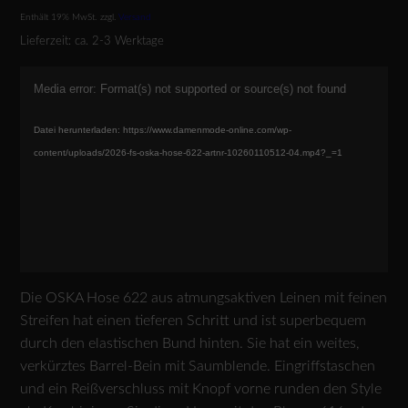
Preis
Preis
Enthält 19% MwSt.
zzgl.
Versand
war:
ist:
Lieferzeit: ca. 2-3 Werktage
€239,00
€179,00.
Video-
Media error: Format(s) not supported or source(s) not found
Player
Datei herunterladen: https://www.damenmode-online.com/wp-
content/uploads/2026-fs-oska-hose-622-artnr-10260110512-04.mp4?_=1
Die OSKA Hose 622 aus atmungsaktiven Leinen mit feinen
Streifen hat einen tieferen Schritt und ist superbequem
durch den elastischen Bund hinten. Sie hat ein weites,
verkürztes Barrel-Bein mit Saumblende. Eingriffstaschen
und ein Reißverschluss mit Knopf vorne runden den Style