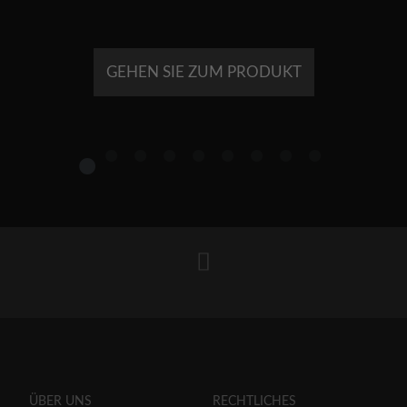
GEHEN SIE ZUM PRODUKT
1
2
3
4
5
6
7
8
9
ÜBER UNS
RECHTLICHES