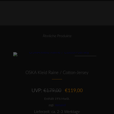
/
LEINEN
Menge
Ähnliche Produkte
Dieses Produkt weist mehrere Varianten auf. Die Optionen können auf der Produktseite gewählt werden
ANGEBOT
OSKA Kleid Raine / Cotton-Jersey
Ursprünglicher
Aktueller
UVP:
€
179,00
€
119,00
Preis
Preis
Enthält 19% MwSt.
war:
ist:
€179,00
€119,00.
zzgl.
Versand
Lieferzeit: ca. 2-3 Werktage