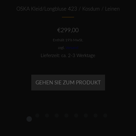
OSKA Kleid/Longbluse 423 / Kosdum / Leinen
€
299,00
Enthält 19% MwSt.
zzgl.
Versand
Lieferzeit: ca. 2-3 Werktage
GEHEN SIE ZUM PRODUKT
1
2
3
4
5
6
7
8
9