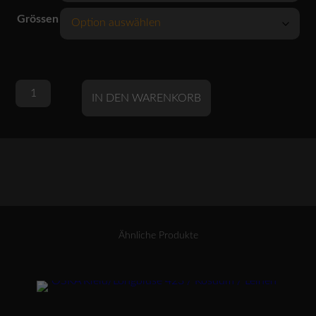
Grössen
OSKA
Alternative:
IN DEN WARENKORB
Hose
642
/
BAUMWOLLE-
LEINEN
Menge
Ähnliche Produkte
Dieses Produkt weist mehrere Varianten auf. Die Optionen können auf der Produktseite gewählt werden