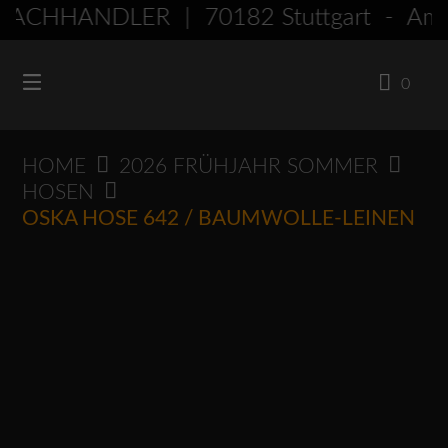
Springen
ACHHÄNDLER | 70182 Stuttgart - Am
Sie
zum
0
Inhalt
HOME
2026 FRÜHJAHR SOMMER
HOSEN
OSKA HOSE 642 / BAUMWOLLE-LEINEN