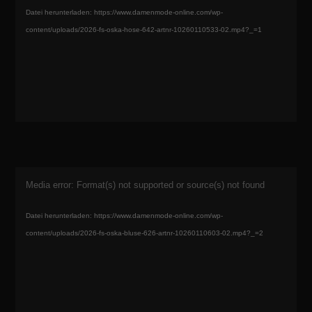
Datei herunterladen: https://www.damenmode-online.com/wp-
content/uploads/2026-fs-oska-hose-642-artnr-10260110533-02.mp4?_=1
Video-
Media error: Format(s) not supported or source(s) not found
Player
Datei herunterladen: https://www.damenmode-online.com/wp-
content/uploads/2026-fs-oska-bluse-626-artnr-10260110603-02.mp4?_=2