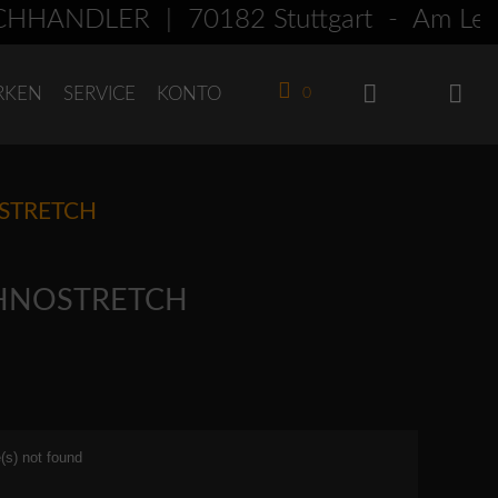
ÄNDLER | 70182 Stuttgart - Am Leo
RKEN
SERVICE
KONTO
0
OSTRETCH
ECHNOSTRETCH
(s) not found