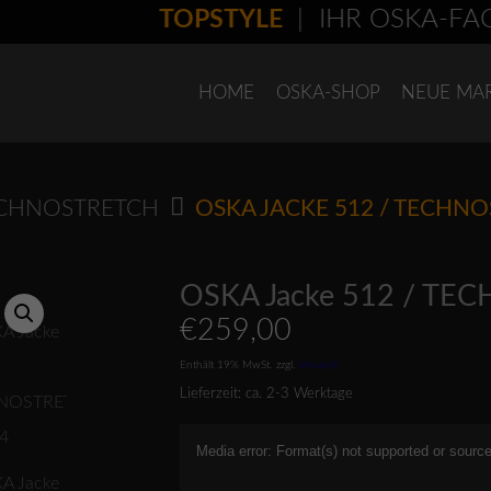
TOPSTYLE
| IHR OSKA-FACHH
HOME
OSKA-SHOP
NEUE MA
CHNOSTRETCH
OSKA JACKE 512 / TECHN
OSKA Jacke 512 / T
€
259,00
Enthält 19% MwSt.
zzgl.
Versand
Lieferzeit: ca. 2-3 Werktage
Video-
Media error: Format(s) not supported or source
Player