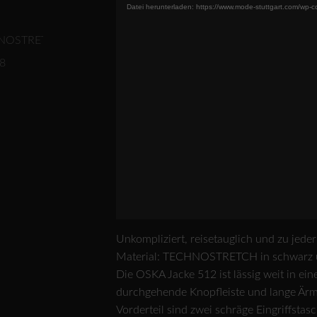
Datei herunterladen: https://www.mode-stuttgart.com/wp
Unkompliziert, reisetauglich und zu jede
Material: TECHNOSTRETCH in schwarz 
Die OSKA Jacke 512 ist lässig weit in eine
durchgehende Knopfleiste und lange Ärm
Vorderteil sind zwei schräge Eingriffsta