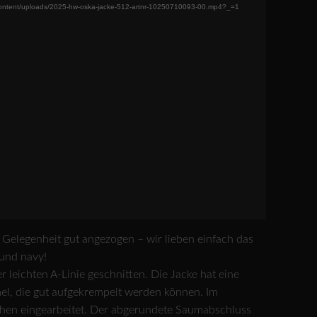
-content/uploads/2025-hw-oska-jacke-512-artnr-10250710093-00.mp4?_=1
r Gelegenheit gut angezogen – wir lieben einfach das
und navy!
r leichten A-Linie geschnitten. Die Jacke hat eine
el, die gut aufgekrempelt werden können. Im
schen eingearbeitet. Der abgerundete Saumabschluss