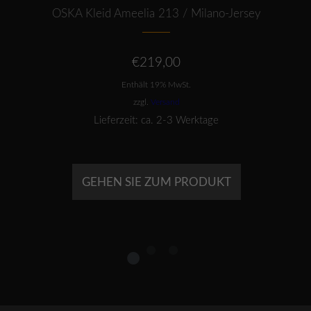
OSKA Kleid Ameelia 213 / Milano-Jersey
€
219,00
Enthält 19% MwSt.
zzgl.
Versand
Lieferzeit: ca. 2-3 Werktage
GEHEN SIE ZUM PRODUKT
1
2
3