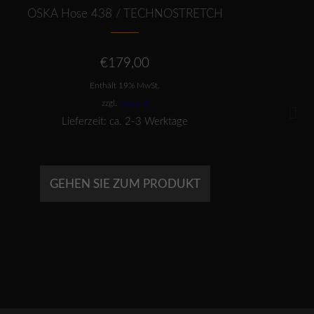
OSKA Hose 438 / TECHNOSTRETCH
OSK
€
179,00
Enthält 19% MwSt.
zzgl.
Versand
Lieferzeit: ca. 2-3 Werktage
GEHEN SIE ZUM PRODUKT