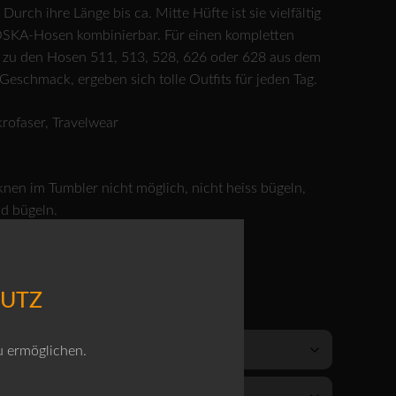
Durch ihre Länge bis ca. Mitte Hüfte ist sie vielfältig
OSKA-Hosen kombinierbar. Für einen kompletten
 zu den Hosen 511, 513, 528, 626 oder 628 aus dem
Geschmack, ergeben sich tolle Outfits für jeden Tag.
rofaser, Travelwear
nen im Tumbler nicht möglich, nicht heiss bügeln,
d bügeln.
T ZUR JACKE DIE HOSE 511!
HUTZ
u ermöglichen.