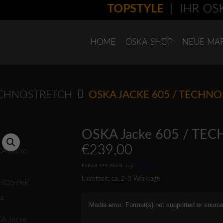
TOPSTYLE
| IHR OSKA-
HOME
OSKA-SHOP
NEUE MA
CHNOSTRETCH
OSKA JACKE 605 / TECHN
OSKA Jacke 605 / T
€
239,00
Enthält 19% MwSt.
zzgl.
Versand
Lieferzeit: ca. 2-3 Werktage
Video-
Media error: Format(s) not supported or source
Player