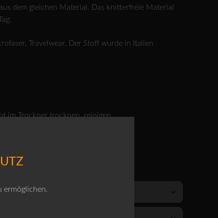
aus dem gleichen Material. Das knitterfreie Material
Tag.
ofaser, Travelwear. Der Stoff wurde in Italien
ht im Trockner trocknen, reinigen
HUTZ
CKE MIT DER PASSENDEN HOSE 628!
u ermöglichen.