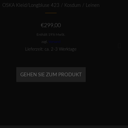
OSKA Kleid/Longbluse 423 / Kosdum / Leinen
OSK
€
299,00
Enthält 19% MwSt.
zzgl.
Versand
Lieferzeit: ca. 2-3 Werktage
GEHEN SIE ZUM PRODUKT