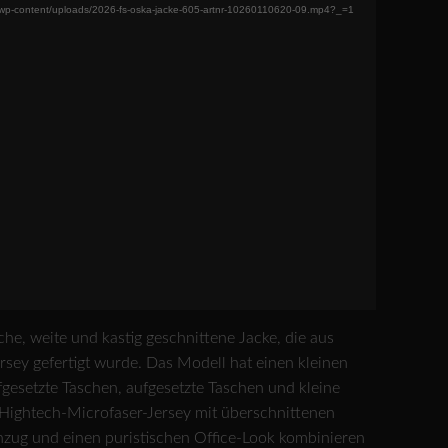
/wp-content/uploads/2026-fs-oska-jacke-605-artnr-10260110620-09.mp4?_=1
che, weite und kastig geschnittene Jacke, die aus
sey gefertigt wurde. Das Modell hat einen kleinen
fgesetzte Taschen, aufgesetzte Taschen und kleine
 Hightech-Microfaser-Jersey mit überschnittenen
nzug und einen puristischen Office-Look kombinieren