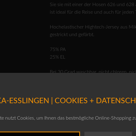
Sie sie mit einer der Hosen 626 und 628 
ist ideal für die Reise und auch für jeden 
Hochelastischer Hightech-Jersey aus Mikr
gestrickt und gefärbt.
75% PA
25% EL
Bei 30 Grad waschbar, nicht chloren, nic
Produktnr.: 10260110620
A-ESSLINGEN | COOKIES + DATENSC
ACHTUNG: DAS MODEL TRÄGT DIE JA
Farben
e nutzt Cookies, um Ihnen das bestmögliche Online-Shopping z
Grössen