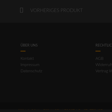
VORHERIGES PRODUKT
ÜBER UNS
RECHTLI
Kontakt
AGB
Impressum
Widerruf
Datenschutz
Vertrag 
2026 © OSKA - ESSLINGEN | TOPSTYLE - STUTTGART