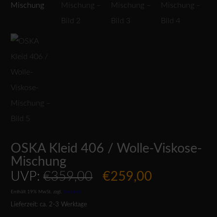
OSKA Kleid 406 / Wolle-Viskose-
Mischung
Ursprünglicher
Aktueller
UVP:
€
359,00
€
259,00
Preis
Preis
Enthält 19% MwSt.
zzgl.
Versand
war:
ist:
Lieferzeit: ca. 2-3 Werktage
€359,00
€259,00.