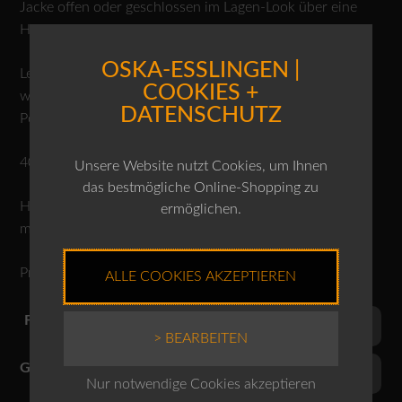
Jacke offen oder geschlossen im Lagen-Look über eine
Hose.
OSKA-ESSLINGEN |
Leichtes, mehrfarbiges Karomuster mit Wascheffekt und
COOKIES +
weichem Griff. In Italien aus einer Wolle, Viskose und
DATENSCHUTZ
Polyestermischung gewebt.
40% Wolle, 30% Viskose, 30% Polyester
Unsere Website nutzt Cookies, um Ihnen
das bestmögliche Online-Shopping zu
Handwäsche, nicht bleichen, Trocknen im Tumbler nicht
ermöglichen.
möglich, nicht heiss bügeln, Normalreinigung.
Produktnr.: 10240710035
ALLE COOKIES AKZEPTIEREN
Farben
> BEARBEITEN
Grössen
Nur notwendige Cookies akzeptieren