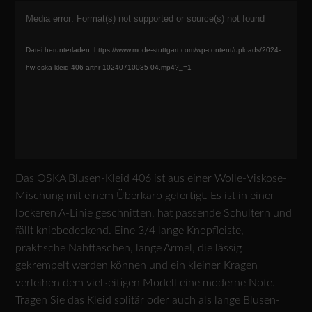
Video-
Media error: Format(s) not supported or source(s) not found
Player
Datei herunterladen: https://www.mode-stuttgart.com/wp-content/uploads/2024-
hw-oska-kleid-406-artnr-10240710035-04.mp4?_=1
Das OSKA Blusen-Kleid 406 ist aus einer Wolle-Viskose-
Mischung mit einem Überkaro gefertigt. Es ist in einer
lockeren A-Linie geschnitten, hat passende Schultern und
fällt kniebedeckend. Eine 3/4 lange Knopfleiste,
praktische Nahttaschen, lange Ärmel, die lässig
gekrempelt werden können und ein kleiner Kragen
verleihen dem vielseitigen Modell eine moderne Note.
Tragen Sie das Kleid solitär oder auch als lange Blusen-