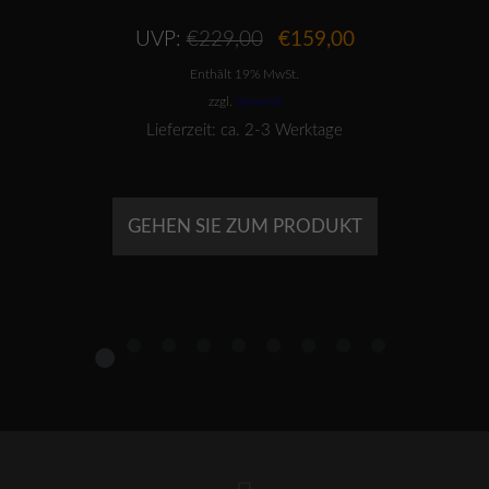
Ursprünglicher
Aktueller
UVP:
€
229,00
€
159,00
Preis
Preis
Enthält 19% MwSt.
war:
ist:
€229,00
€159,00.
zzgl.
Versand
Lieferzeit: ca. 2-3 Werktage
GEHEN SIE ZUM PRODUKT
1
2
3
4
5
6
7
8
9