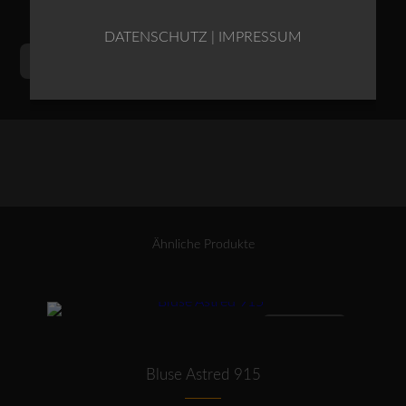
DATENSCHUTZ
|
IMPRESSUM
OSKA
Alternative:
IN DEN WARENKORB
Kleid
406
/
Wolle-
Viskose-
Mischung
Menge
Ähnliche Produkte
Dieses Produkt weist mehrere Varianten auf. Die Optionen können auf der Produktseite gewählt werden
ANGEBOT
Bluse Astred 915