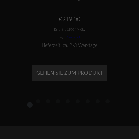
€
219,00
Enthält 19% MwSt.
zzgl.
Versand
Lieferzeit: ca. 2-3 Werktage
GEHEN SIE ZUM PRODUKT
1
2
3
4
5
6
7
8
9