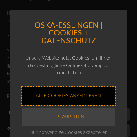
Hochelastischer Hightech-Jersey aus Mikrofaser,
Travelwear
OSKA-ESSLINGEN |
COOKIES +
74% Polyamid, 26% Elasthan
DATENSCHUTZ
Schonwäsche 30°C, nicht bleichen, Trocknen im Tumbler
Unsere Website nutzt Cookies, um Ihnen
nicht möglich, mässig heiss bügeln, nicht reinigen, von
das bestmögliche Online-Shopping zu
links waschen und bügeln, separat oder mit ähnlichen
ermöglichen.
Farben waschen, Farbe kann ausbluten, Flecken nicht
lokal entfernen.
ALLE COOKIES AKZEPTIEREN
Produktnr.: 10250110077
Farben
> BEARBEITEN
Grössen
Nur notwendige Cookies akzeptieren