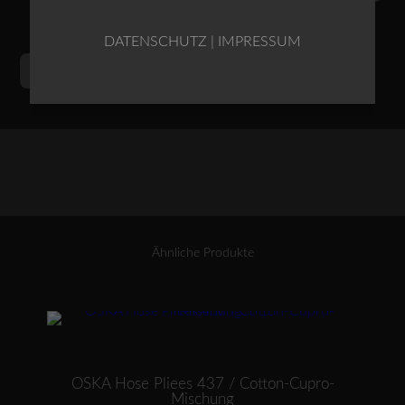
DATENSCHUTZ
|
IMPRESSUM
OSKA
Alternative:
IN DEN WARENKORB
Kleid
518
/
TECHNOSTRETCH
Menge
Ähnliche Produkte
Dieses Produkt weist mehrere Varianten auf. Die Optionen können auf der Produktseite gewählt werden
OSKA Hose Pliees 437 / Cotton-Cupro-
Mischung