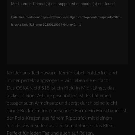
Media error: Format(s) not supported or source(s) not found
Player
Datei herunterladen: https://www.mode-stuttgart.com/wp-content/uploads/2025-
fs-oska-kleid-518-artnr-10250110077-04.mp4?_=1
Kleider aus Technoware: Komfortabel, knitterfrei und
immer perfekt angezogen – wir lieben sie einfach!
Das OSKA Kleid 518 ist ein Kleid in Midi-Länge, das
locker in einer A-Linie geschnitten ist. Es hat einen
passgenauen Armeinsatz und sorgt durch seine leicht
runde Rockform für eine schöne Form. Ein Hinschauer ist
der Polo-Kragen aus feinem Rippstrick mit kleinem
Schlitz. Zwei Seitentaschen komplettieren das Kleid.
Perfekt für jeden Tag und auch auf Reisen.