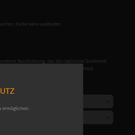
aschen, Farbe kann ausbluten
onderer Ausstrahlung, das die natürliche Schönheit
rkliche Färbung auf moderne Weise vereint.
HUTZ
u ermöglichen.