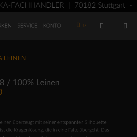
FACHHÄNDLER | 70182 Stuttgart - Am
RKEN
SERVICE
KONTO
0
% LEINEN
8 / 100% Leinen
glicher
Aktueller
0
Preis
ist:
0
€249,00.
inen überzeugt mit seiner entspannten Silhouette
st die Kragenlösung, die in eine Falte übergeht. Das