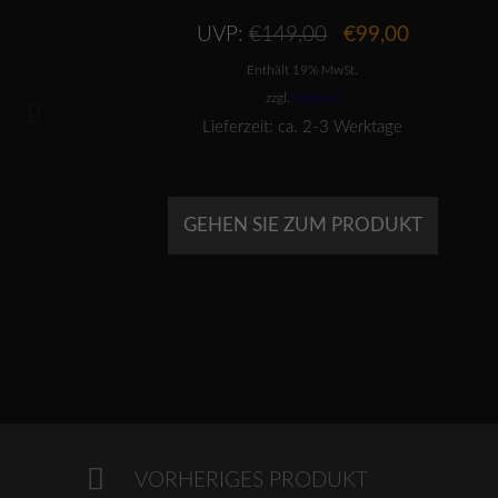
her
ueller
Ursprünglicher
Aktueller
UVP:
€
149,00
€
99,00
is
Preis
Preis
Enthält 19% MwSt.
war:
ist:
9,00.
€149,00
€99,00.
zzgl.
Versand
Lieferzeit: ca. 2-3 Werktage
GEHEN SIE ZUM PRODUKT
VORHERIGES PRODUKT