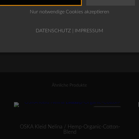
OSKA
Nur notwendige Cookies akzeptieren
IN DEN WARENKO
Kleid
Lammpa
DATENSCHUTZ
|
IMPRESSUM
318
/
100%
Leinen
Menge
Ähnliche Produkte
Dieses Produkt weist mehrere Varianten auf. Die Optionen können auf der Produktseite gewählt werden
ANGEBOT
OSKA Kleid Nelina / Hemp-Organic-Cotton-
Blend