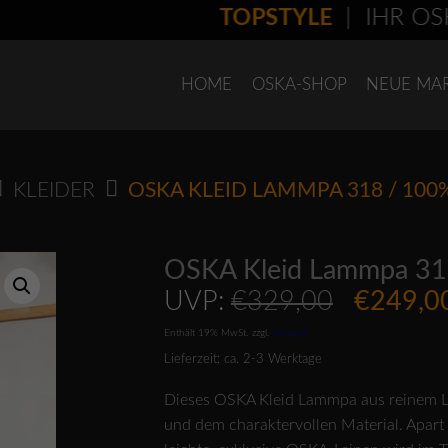
TOPSTYLE
| IHR OSKA-
HOME
OSKA-SHOP
NEUE MA
KLEIDER
OSKA KLEID LAMMPA 318 / 100
OSKA Kleid Lammpa 31
Ursprün
UVP:
€
329,00
€
249,0
Preis
Enthält 19% MwSt.
zzgl.
Versand
war:
Lieferzeit: ca. 2-3 Werktage
€329,0
Dieses OSKA Kleid Lammpa aus reinem Le
und dem charaktervollen Material. Apart i