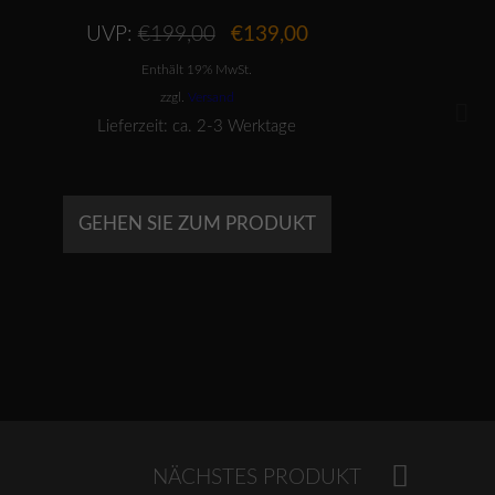
Ursprünglicher
Aktueller
UVP:
€
199,00
€
139,00
Preis
Preis
Enthält 19% MwSt.
war:
ist:
€199,00
€139,00.
zzgl.
Versand
Lieferzeit: ca. 2-3 Werktage
GEHEN SIE ZUM PRODUKT
NÄCHSTES PRODUKT