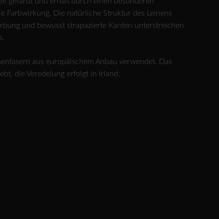
eil gefärbt und erhält durch einen besonderen
le Farbwirkung. Die natürliche Struktur des Leinens
ärbung und bewusst strapazierte Kanten unterstreichen
s.
inenfasern aus europäischem Anbau verwendet. Das
, die Veredelung erfolgt in Irland.