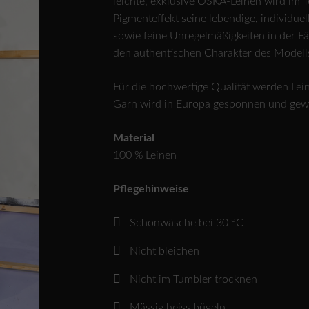
leichte, exklusive OSKA-Leinen wird im T
Pigmenteffekt seine lebendige, individuel
sowie feine Unregelmäßigkeiten in der F
den authentischen Charakter des Modell
Für die hochwertige Qualität werden Le
Garn wird in Europa gesponnen und gewebt
Material
100 % Leinen
Pflegehinweise
Schonwäsche bei 30 °C
Nicht bleichen
Nicht im Tumbler trocknen
Mässig heiss bügeln