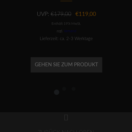
Ursprünglicher
Aktueller
UVP:
€
179,00
€
119,00
Preis
Preis
Enthält 19% MwSt.
war:
ist:
€179,00
€119,00.
zzgl.
Versand
Lieferzeit: ca. 2-3 Werktage
GEHEN SIE ZUM PRODUKT
1
2
3