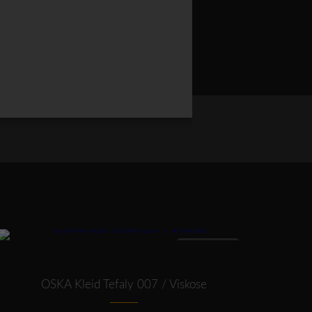
Alternative:
RB
Dieses Produkt weist mehrere Varianten auf. Die Optionen können auf der Produktseite gewählt werden
ANGEBOT
OSKA Kleid Tefaly 007 / Viskose