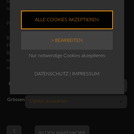
sind ein gewünschter Effekt und keine Mängel. Der Stoff
ist biologisch abbaubar.
ALLE COOKIES AKZEPTIEREN
Produktnr.: 10250110146
Bei 30 Grad waschbar
> BEARBEITEN
Flecken nicht punktuell entfernen
Reinigen
Nur notwendige Cookies akzeptieren
nicht chloren
nicht im Trockner trocknen
DATENSCHUTZ
|
IMPRESSUM
Farben
Grössen
OSKA
Alternative:
IN DEN WARENKORB