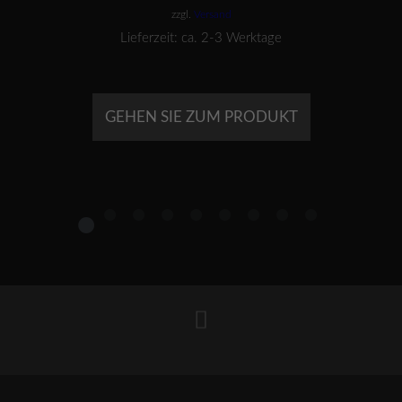
zzgl.
Versand
Lieferzeit: ca. 2-3 Werktage
GEHEN SIE ZUM PRODUKT
1
2
3
4
5
6
7
8
9