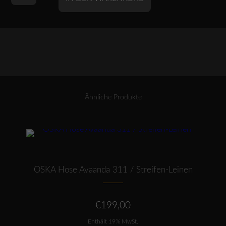
Mantel
502
wash
/
Baumwoll-
Viskose-
Twill
Menge
Ähnliche Produkte
Dieses Produkt weist mehrere Varianten auf. Die Optionen können auf der Produktseite gewählt werden
OSKA Hose Avaanda 311 / Streifen-Leinen
€
199,00
Enthält 19% MwSt.