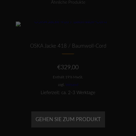
Ähnliche Produkte
Dieses Produkt weist mehrere Varianten auf. Die Optionen können auf der Produktseite gewählt werden
OSKA Jacke 418 / Baumwoll-Cord
€
329,00
Enthält 19% MwSt.
zzgl.
Versand
Lieferzeit: ca. 2-3 Werktage
GEHEN SIE ZUM PRODUKT