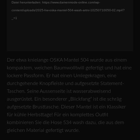
Datei herunterladen: https://www.damenmode-online.com/wp-
content/uploads/2025-hw-oska-mantel-504-wash-artnr-10250710050-02.mp4?
_=1
Der etwa knielange OSKA Mantel 504 wurde aus einem
kompaktem, weichen Baumwolltwill gefertigt und hat eine
lockere Passform. Er hat einen Umlegekragen, eine
durchgehende Knopfleiste und aufgesetzte Statement-
Taschen. Seine Aussenseite ist wasserabweisend
ausgerüstet. Ein besonderer „Blickfang“ ist die schräg
aufgesetzte Brusttasche. Dieser Mantel ist ein Klassiker
für kühle Herbsttage! Für ein komplettes Outfit
kombinieren Sie die Hose 534 wash dazu, die aus dem
gleichen Material gefertigt wurde.