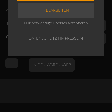
> BEARBEITEN
Produktnr.: 10250710050
Nur notwendige Cookies akzeptieren
Farben
Grössen
DATENSCHUTZ
|
IMPRESSUM
OSKA
Alternative:
IN DEN WARENKORB
Mantel
504
wash
/
Baumwoll-
Twill
Menge