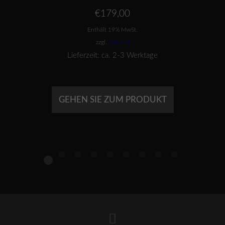
€
179,00
Enthält 19% MwSt.
zzgl.
Versand
Lieferzeit: ca. 2-3 Werktage
GEHEN SIE ZUM PRODUKT
1
2
3
4
5
6
7
8
9