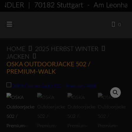
Springen
LER | 70182 Stuttgart - Am Leonha
Sie
zum
0
Inhalt
HOME
2025 HERBST WINTER
JACKEN
OSKA OUTDOORJACKE 502 /
PREMIUM-WALK