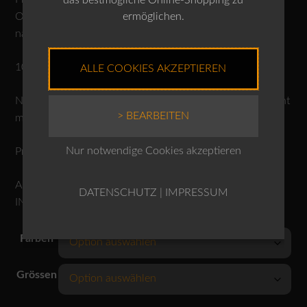
das bestmögliche Online-Shopping zu
ermöglichen.
OSKA. 100% Naturfasern, Naturfasern sind
nachwachsende Rohstoffe.
100% Schurwolle
ALLE COOKIES AKZEPTIEREN
Nicht waschen, nicht bleichen, Trocknen im Tumbler nicht
> BEARBEITEN
möglich, nicht heiss bügeln, reinigen.
Nur notwendige Cookies akzeptieren
Produktnr.: 10250710045
ACHTUNG: DAS MODEL IM VIDEO TRÄGT DIE JACKE
DATENSCHUTZ
|
IMPRESSUM
IN DER SCHÖNEN FARBE CLEMATIS!
Farben
Grössen