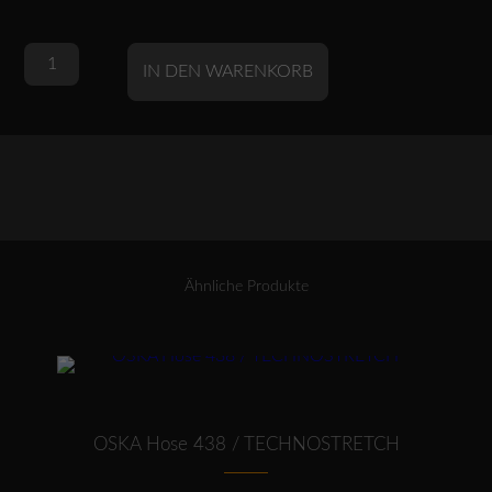
OSKA
Alternative:
IN DEN WARENKORB
Outdoorjacke
502
/
Premium-
Walk
Menge
Ähnliche Produkte
Dieses Produkt weist mehrere Varianten auf. Die Optionen können auf der Produktseite gewählt werden
OSKA Hose 438 / TECHNOSTRETCH