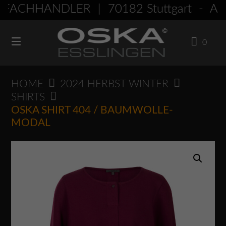
Springen
FACHHÄNDLER | 70182 Stuttgart - Am
Sie
zum
0
Inhalt
HOME
2024 HERBST WINTER
SHIRTS
OSKA SHIRT 404 / BAUMWOLLE-
MODAL