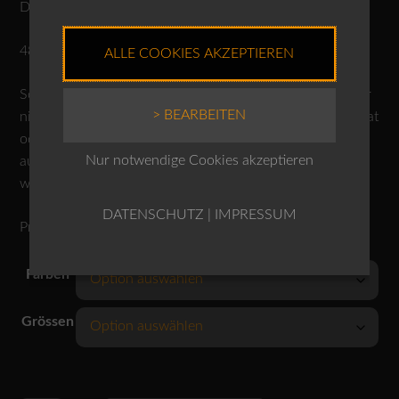
Düngemitteln und Pestiziden.
48% Modal, 47% Baumwolle, 5% Elasthan
ALLE COOKIES AKZEPTIEREN
Schonwäsche 30°C, nicht bleichen, Trocknen im Tumbler
> BEARBEITEN
nicht möglich, mässig heiss bügeln, nicht reinigen. Separat
oder mit ähnlichen Farben waschen, Farbe kann
Nur notwendige Cookies akzeptieren
ausbluten. Flecken nicht lokal entfernen. Von links
waschen und bügeln.
DATENSCHUTZ
|
IMPRESSUM
Produktnr.: 10240710071
Farben
Grössen