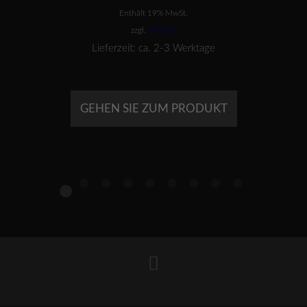
Preis
Preis
Enthält 19% MwSt.
war:
ist:
€299,00
€199,00.
zzgl.
Versand
Lieferzeit: ca. 2-3 Werktage
GEHEN SIE ZUM PRODUKT
1
2
3
4
5
6
7
8
9