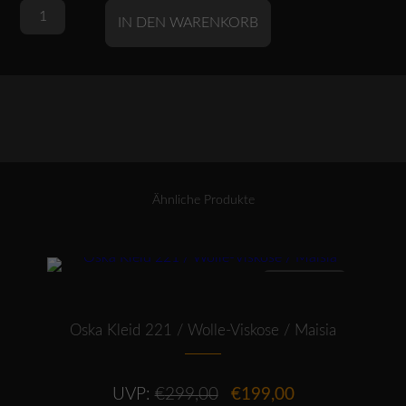
OSKA
Alternative:
IN DEN WARENKORB
Shirt
404
/
Baumwolle-
Modal
Menge
Ähnliche Produkte
Dieses Produkt weist mehrere Varianten auf. Die Optionen können auf der Produktseite gewählt werden
ANGEBOT
Oska Kleid 221 / Wolle-Viskose / Maisia
Ursprünglicher
Aktueller
UVP:
€
299,00
€
199,00