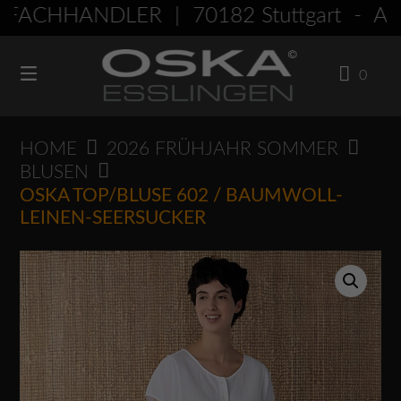
Springen
ACHHÄNDLER | 70182 Stuttgart - Am
Sie
zum
0
Inhalt
HOME
2026 FRÜHJAHR SOMMER
BLUSEN
OSKA TOP/BLUSE 602 / BAUMWOLL-
LEINEN-SEERSUCKER