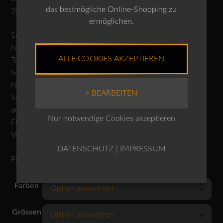
das bestmögliche Online-Shopping zu
20% Leinen
ermöglichen.
Schonwäsche 30°C
Nicht bleichen
ALLE COOKIES AKZEPTIEREN
Trocknen im Tumbler nicht möglich
Mässig heiss bügeln
Nicht reinigen
> BEARBEITEN
Separat oder mit ähnlichen Farben waschen, Farbe kann
ausbluten
Nur notwendige Cookies akzeptieren
Flecken nicht lokal entfernen
Von links waschen und bügeln
DATENSCHUTZ
|
IMPRESSUM
Produktnr.: 10260110681
Farben
Grössen