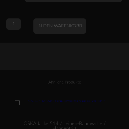
OSKA
Alternative:
IN DEN WARENKORB
Top/Bluse
602
/
BAUMWOLL-
LEINEN-
SEERSUCKER
Menge
Ähnliche Produkte
Dieses Produkt weist mehrere Varianten auf. Die Optionen können auf der Produktseite gewählt werden
OSKA Jacke 514 / Leinen-Baumwolle /
Hahnentritt