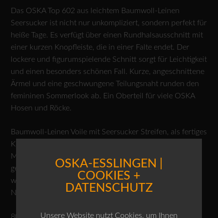
Das OSKA Top 602 aus leichtem Baumwoll-Leinen
Seersucker ist nicht nur unkompliziert, sondern perfekt für
heiße Tage. Es verfügt über einen Rundhalsausschnitt mit
einer kurzen Knopfleiste, die in einer Falte endet. Der
lockere und figurumspielende Schnitt sorgt für Leichtigkeit
und einen besonders schönen Fall. Kurze, angeschnittene
Ärmel und eine geschwungene Teilungsnaht runden den
femininen Sommerlook ab. Ein Oberteil für viele OSKA
Hosen und Röcke.
Baumwoll-Leinen Voile mit Seersucker Streifen, als fertiges
Kleidungsstück gefärbt für einen schönen Farbeffekt.
Mögliche Unregelmäßigkeiten in der Färbung sind ein
OSKA-ESSLINGEN |
gewünschter Effekt und keine Mängel. Das Material
COOKIES +
wurde in Tschechien gefärbt. 100% Naturfasern,
DATENSCHUTZ
Naturfasern sind nachwachsende Rohstoffe.
Unsere Website nutzt Cookies, um Ihnen
80% Baumwolle