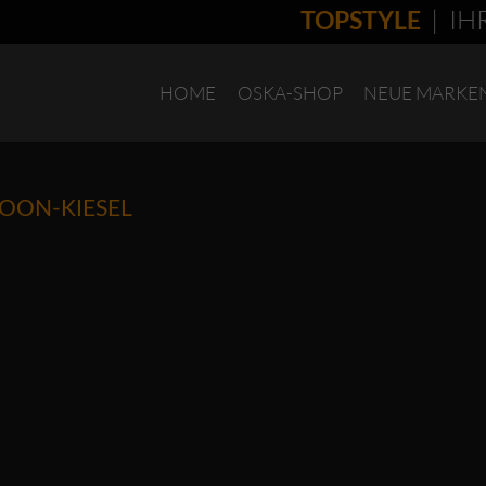
| IHR
TOPSTYLE
HOME
OSKA-SHOP
NEUE MARKE
OON-KIESEL