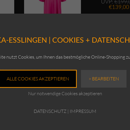
UVP:
€
199,
€
139,00
Enthält 19% MwS
zzgl.
Versand
A-ESSLINGEN | COOKIES + DATENSC
te nutzt Cookies, um Ihnen das bestmögliche Online-Shopping zu
Hemp –
Kleid Melou / Hemp – Eco-
ix
Cotton-Mix
ALLE COOKIES AKZEPTIEREN
> BEARBEITEN
Ursprünglicher
Ursprünglicher
0
UVP:
€
199,00
ktueller
Preis
Aktueller
Preis
€
139,00
reis
war:
Preis
war:
Nur notwendige Cookies akzeptieren
t:
€159,00
ist:
€199,00
Enthält 19% MwSt.
109,00.
€139,00.
zzgl.
Versand
DATENSCHUTZ
|
IMPRESSUM