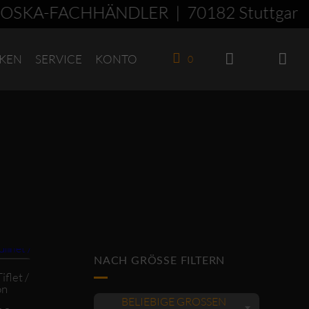
OSKA-FACHHÄNDLER | 70182 Stuttgart 
KEN
SERVICE
KONTO
0
roduktseite gewählt werden
NACH GRÖSSE FILTERN
EBOT
flet /
on
BELIEBIGE GRÖSSEN