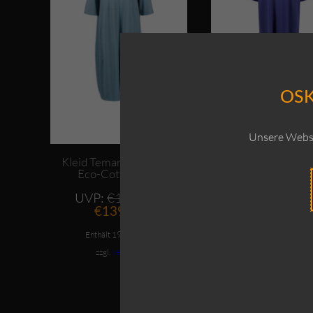
OSK
Unsere Websi
Kleid Temara / Hemp –
Kleid Hammedia / 
Eco-Cotton-Mix
Eco-Cotton-M
Ursprünglicher
UVP:
€
179,00
UVP:
€
159,0
Aktueller
Preis
A
€
139,00
€
109,00
Preis
war:
P
ist:
€179,00
is
Enthält 19% MwSt.
Enthält 19% MwSt.
€139,00.
€
zzgl.
Versand
zzgl.
Versand