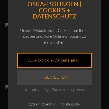
EIN; DIE FARBE TEAL TRIFFT ENDE
OSKA-ESSLINGEN |
AUGUST 2026 EIN!
COOKIES +
DATENSCHUTZ
Dieses Produkt weist mehrere Varianten auf. Die Optionen können auf der Produktseite gewählt werden
Dieses Produkt weist mehrere Varianten auf. Die Optionen können auf der Produktseite gewählt werden
Unsere Website nutzt Cookies, um Ihnen
OSKA Pullover 6709 /
OSKA Pullover 6713 /
das bestmögliche Online-Shopping zu
Wolle-Baumwolle
Wolle-Baumwoll-
Mischung
ermöglichen.
€
249,00
€
279,00
Enthält 19% MwSt.
Enthält 19% MwSt.
LIEFERBAR AB ENDE AUGUST
ALLE COOKIES AKZEPTIEREN
LIEFERBAR AB ENDE AUGUST
2026!
2026!
> BEARBEITEN
Dieses Produkt weist mehrere Varianten auf. Die Optionen können auf der Produktseite gewählt werden
Dieses Produkt weist mehrere Varianten auf. Die Optionen können auf der Produktseite gewählt werden
Nur notwendige Cookies akzeptieren
OSKA Hose 6518 /
OSKA Pullunder 6727 /
Baumwoll-Cord
Baumwolle-Alpaka-
Mischung
DATENSCHUTZ
|
IMPRESSUM
€
229,00