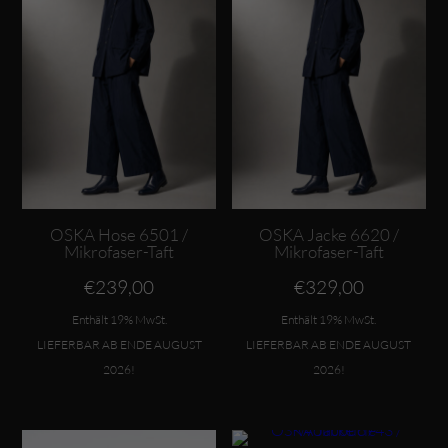
OSKA Hose 6501 /
OSKA Jacke 6620 /
Mikrofaser-Taft
Mikrofaser-Taft
€
239,00
€
329,00
Enthält 19% MwSt.
Enthält 19% MwSt.
LIEFERBAR AB ENDE AUGUST
LIEFERBAR AB ENDE AUGUST
2026!
2026!
Dieses Produkt weist mehrere Varianten auf. Die Optionen können auf der Produktseite gewählt werden
Dieses Produkt weist mehrere Varianten auf. Die Optionen können auf der Produktseite gewählt werden