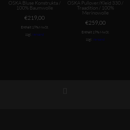
OSKA Bluse Konstrukta /
OSKA Pullover/Kleid 330 /
100% Baumwolle
Traadition / 100%
Merinowolle
€
219,00
€
259,00
Enthält 19% MwSt.
Enthält 19% MwSt.
zzgl.
Versand
zzgl.
Versand