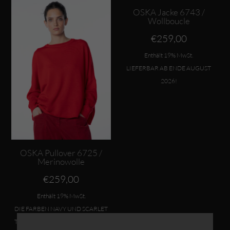
OSKA Jacke 6743 /
Wollboucle
€
259,00
Enthält 19% MwSt.
LIEFERBAR AB ENDE AUGUST
2026!
OSKA Pullover 6725 /
Merinowolle
€
259,00
Enthält 19% MwSt.
DIE FARBEN NAVY UND SCARLET
TREFFEN ANFANG AUGUST 2026