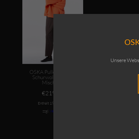
OSK
Unsere Websi
OSKA Pullover 532 /
Schurwoll-Alpaka-
Mischung
€
219,00
Enthält 19% MwSt.
zzgl.
Versand