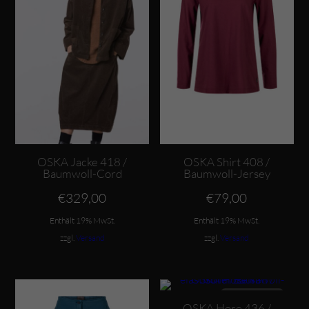
OSKA Jacke 418 /
OSKA Shirt 408 /
Baumwoll-Cord
Baumwoll-Jersey
€
329,00
€
79,00
Enthält 19% MwSt.
Enthält 19% MwSt.
zzgl.
Versand
zzgl.
Versand
Dieses Produkt weist mehrere Varianten auf. Die Optionen können auf der Produktseite gewählt werden
Dieses Produkt weist mehrere Varianten auf. Die Optionen können auf der Produktseite gewählt werden
ANGEBOT
OSKA Hose 436 /