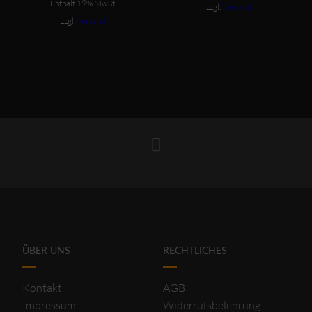
ist:
€239,00
Enthält 19% MwSt.
zzgl.
Versand
€159,00.
zzgl.
Versand
ÜBER UNS
RECHTLICHES
Kontakt
AGB
Impressum
Widerrufsbelehrung