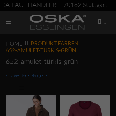
Springen
KA-FACHHÄNDLER | 70182 Stuttgart - 
Sie
zum
0
Inhalt
HOME
PRODUKT FARBEN
652-AMULET-TÜRKIS-GRÜN
652-amulet-türkis-grün
652-amulet-türkis-grün
Dieses Produkt weist mehrere Varianten auf. Die Optionen können auf der Produktseite gewählt werden
Dieses Produkt weist mehrere Varianten auf. Die Optionen können auf der Produktseite gewählt werden