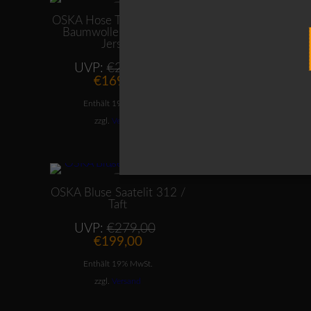
ANGEBOT
ANGE
OSKA Hose Trenwa 327 /
OSKA Jacke Liehne
Baumwolle-Polyester-
Baumwolle-Polyes
Jersey
Jersey
Ursprünglicher
UVP:
€
219,00
UVP:
€
259,0
Aktueller
Preis
A
€
169,00
€
199,00
Preis
war:
P
Enthält 19% MwSt.
Enthält 19% MwSt
ist:
€219,00
is
€169,00.
€
zzgl.
Versand
zzgl.
Versand
Dieses Produkt weist mehrere Varianten auf. Die Optionen können auf der Produktseite gewählt werden
ANGEBOT
OSKA Bluse Saatelit 312 /
Taft
Ursprünglicher
UVP:
€
279,00
Aktueller
Preis
€
199,00
Preis
war:
Enthält 19% MwSt.
ist:
€279,00
€199,00.
zzgl.
Versand