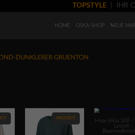
TOPSTYLE
| IHR OS
HOME
OSKA-SHOP
NEUE MA
POND-DUNKLERER GRUENTON
erden
Dieses Produkt weist mehrere Varianten auf. Die Optionen können auf der Produktseite gewählt werden
Dieses Produkt weist mehrere Varianten auf. Die Optionen können auf der P
BOT
ANGEBOT
Hose Eliisa 309 /
Lyocell –
Baumwollmisc