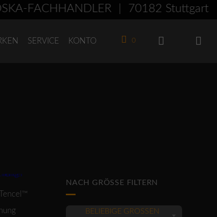
KA-FACHHÄNDLER | 70182 Stuttgart -
RKEN
SERVICE
KONTO
0
roduktseite gewählt werden
NACH GRÖSSE FILTERN
 Tencel™
hung
BELIEBIGE GRÖSSEN