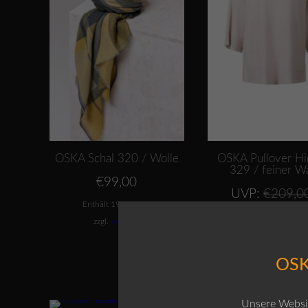
OSKA Schal 320 / Wolle
OSKA Pullover H
329 / feiner W
€
99,00
UVP:
€
209,0
A
Enthält 19% MwSt.
€
159,00
P
zzgl.
Versand
Enthält 19% MwSt
is
€
zzgl.
Versand
OSK
Dieses Produkt weist mehrere Varianten auf. Die Optionen können auf der Produktseite gewählt werden
Dieses Produkt weist mehrere Varianten auf. Die Optionen können auf der Produktseite gewählt w
Unsere Websit