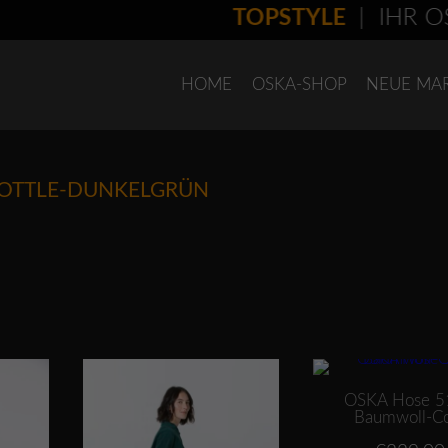
TOPSTYLE
| IHR OS
HOME
OSKA-SHOP
NEUE MA
BOTTLE-DUNKELGRÜN
erden
Dieses Produkt weist mehrere Varianten auf. Die Optionen können auf der Produktseite gewählt werden
Dieses Produkt weist mehrere Varianten auf. Die Optionen können auf der P
OSKA Hose 5
Baumwoll-C