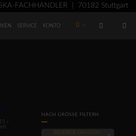
KA-FACHHÄNDLER | 70182 Stuttgart -
RKEN
SERVICE
KONTO
0
roduktseite gewählt werden
NACH GRÖSSE FILTERN
15 /
ord
BELIEBIGE GRÖSSEN