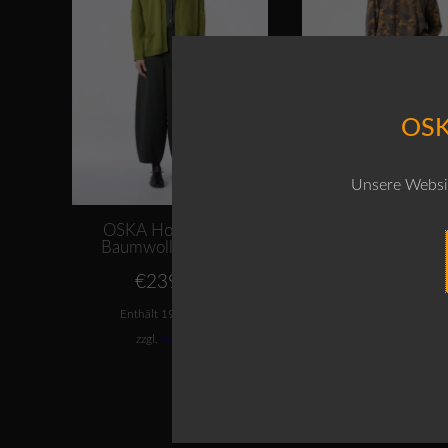
OSK
Unsere Websit
OSKA Hose 535 /
OSKA Hose 52
Baumwolle-Lyocell
Baumwoll-Cor
€
239,00
€
229,00
Enthält 19% MwSt.
Enthält 19% MwSt
zzgl.
Versand
zzgl.
Versand