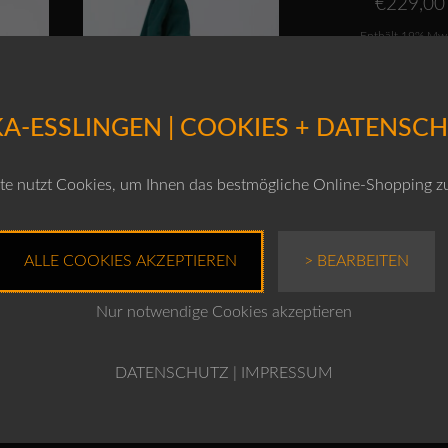
€
229,00
Enthält 19% Mw
zzgl.
Versand
A-ESSLINGEN | COOKIES + DATENSC
e nutzt Cookies, um Ihnen das bestmögliche Online-Shopping z
1 /
OSKA Bluse 517 /
d
Baumwoll-Cord
ALLE COOKIES AKZEPTIEREN
> BEARBEITEN
€
279,00
Nur notwendige Cookies akzeptieren
.
Enthält 19% MwSt.
zzgl.
Versand
DATENSCHUTZ
|
IMPRESSUM