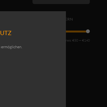
NACH PREIS FILTERN
HUTZ
Min.
Max.
Preis:
€50
—
€140
FILTER
 ermöglichen.
Preis
Preis