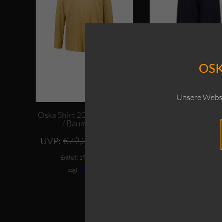
OSK
Unsere Websi
Oska Shirt 206 / Adventur
Oska Hose Elenora
/ Baumwolle
Schurwolle
Ursprünglicher
Aktueller
UVP:
€
79,00
UVP:
€
199,0
€
59,00
Preis
Preis
A
€
139,00
war:
ist:
P
Enthält 19% MwSt.
€79,00
€59,00.
is
Enthält 19% MwSt.
zzgl.
Versand
€
zzgl.
Versand