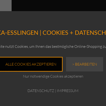
A-ESSLINGEN | COOKIES + DATENSC
te nutzt Cookies, um Ihnen das bestmögliche Online-Shopping zu
 231 /
ALLE COOKIES AKZEPTIEREN
> BEARBEITEN
Ursprünglicher
0
ktueller
Preis
reis
war:
Nur notwendige Cookies akzeptieren
t:
€199,00
139,00.
DATENSCHUTZ
|
IMPRESSUM