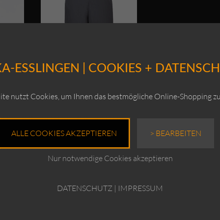
A-ESSLINGEN | COOKIES + DATENSC
te nutzt Cookies, um Ihnen das bestmögliche Online-Shopping zu
s /
OSKA Hose Merrit /
Cotton Stretch
ALLE COOKIES AKZEPTIEREN
> BEARBEITEN
Ursprünglicher
Ursprünglicher
0
UVP:
€
189,00
ktueller
Preis
Aktueller
Preis
€
149,00
reis
war:
Preis
war:
Nur notwendige Cookies akzeptieren
t:
€179,00
ist:
€189,00
Enthält 19% MwSt.
125,00.
€149,00.
zzgl.
Versand
DATENSCHUTZ
|
IMPRESSUM