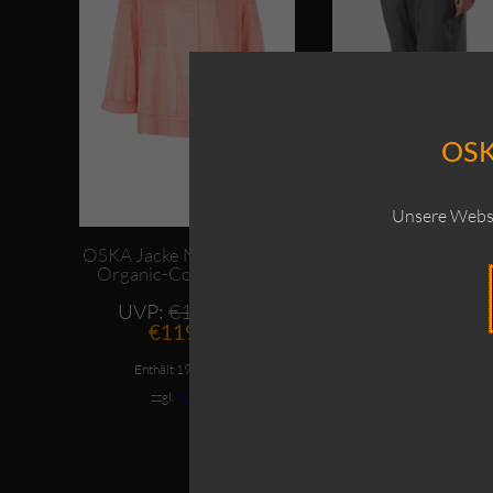
OSK
Unsere Websi
OSKA Jacke Neta / Hemp-
OSKA Hose Lovy
Organic-Cotton-Blend
Baumwolle
Ursprünglicher
UVP:
€
179,00
UVP:
€
179,0
Aktueller
Preis
A
€
119,00
€
125,00
Preis
war:
P
ist:
€179,00
is
Enthält 19% MwSt.
Enthält 19% MwSt.
€119,00.
€
zzgl.
Versand
zzgl.
Versand