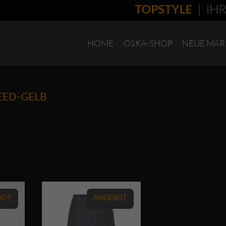
| IHR 
TOPSTYLE
HOME
OSKA-SHOP
NEUE MAR
EED-GELB
erden
Dieses Produkt weist mehrere Varianten auf. Die Optionen können auf der Produktseite gewählt werden
BOT
ANGEBOT