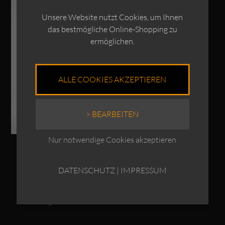
OSKA Hose 517 /
Unsere Website nutzt Cookies, um Ihnen
Baumwoll-Cord
das bestmögliche Online-Shopping zu
€
239,00
ermöglichen.
Enthält 19% MwSt.
zzgl.
Versand
ALLE COOKIES AKZEPTIEREN
> BEARBEITEN
Nur notwendige Cookies akzeptieren
OSKA Hose 523 /
Baumwoll-Cord
DATENSCHUTZ
|
IMPRESSUM
€
239,00
Enthält 19% MwSt.
zzgl.
Versand