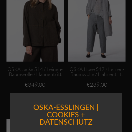
OSKA Jacke 514 / Leinen-
OSKA Hose 517 / Leinen-
Baumwolle / Hahnentritt
Baumwolle / Hahnentritt
€
349,00
€
239,00
Enthält 19% MwSt.
Enthält 19% MwSt.
zzgl.
Versand
zzgl.
Versand
OSKA-ESSLINGEN |
COOKIES +
Dieses Produkt weist mehrere Varianten auf. Die Optionen können auf der Produktseite gewählt werden
DATENSCHUTZ