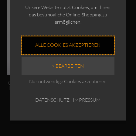
Unsere Website nutzt Cookies, um Ihnen
das bestmögliche Online-Shopping zu
ermöglichen.
ALLE COOKIES AKZEPTIEREN
> BEARBEITEN
Nur notwendige Cookies akzeptieren
OSKA Hose 522 / Leinen-
Baumwolle / Hahnentritt
€
229,00
DATENSCHUTZ
|
IMPRESSUM
Enthält 19% MwSt.
zzgl.
Versand