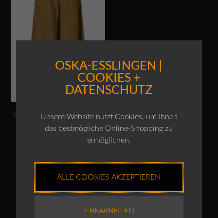
OSKA-ESSLINGEN |
COOKIES +
DATENSCHUTZ
OSKA Hose Flussrie 428
Unsere Website nutzt Cookies, um Ihnen
/ Leinen
das bestmögliche Online-Shopping zu
Ursprünglicher
UVP:
€
239,00
ermöglichen.
€
189,00
Aktueller
Preis
Preis
war:
ist:
€239,00
Enthält 19% MwSt.
€189,00.
ALLE COOKIES AKZEPTIEREN
zzgl.
Versand
> BEARBEITEN