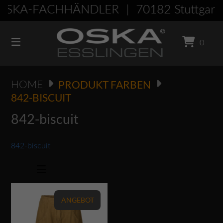
Springen
OSKA-FACHHÄNDLER | 70182 Stuttgar
Sie
zum
Inhalt
0
PRODUKT FARBEN
HOME
842-BISCUIT
842-biscuit
842-biscuit
Dieses Produkt weist mehrere Varianten auf. Die Optionen können auf der Produktseite gewählt werden
ANGEBOT