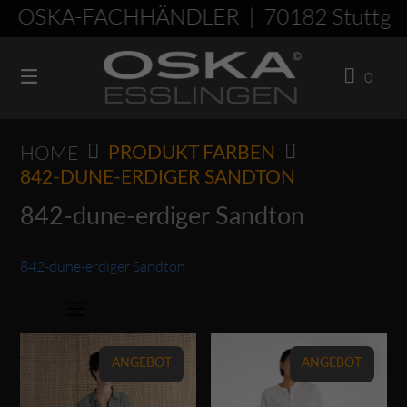
Springen
R OSKA-FACHHÄNDLER | 70182 Stuttgar
Sie
zum
0
Inhalt
HOME
PRODUKT FARBEN
842-DUNE-ERDIGER SANDTON
842-dune-erdiger Sandton
842-dune-erdiger Sandton
Dieses Produkt weist mehrere Varianten auf. Die Optionen können auf der Produktseite gewählt werden
Dieses Produkt weist mehrere Varianten auf. Die Optionen können auf der Produktseite gewählt werden
ANGEBOT
ANGEBOT