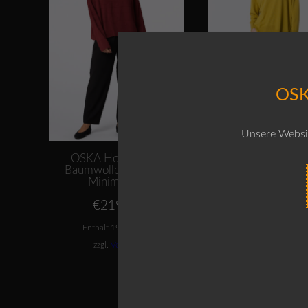
OSK
Unsere Websit
OSKA Hose 447 /
OSKA Hose 43
Baumwolle-Viskose /
Baumwoll-Cor
Minimuster
UVP:
€
229,0
€
219,00
A
€
169,00
P
Enthält 19% MwSt.
Enthält 19% MwSt
is
€
zzgl.
Versand
zzgl.
Versand