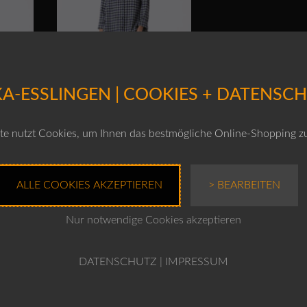
A-ESSLINGEN | COOKIES + DATENSC
e nutzt Cookies, um Ihnen das bestmögliche Online-Shopping z
7 /
OSKA Hose 435 /
d
Baumwolle-Viskose /
Minimuster
ALLE COOKIES AKZEPTIEREN
> BEARBEITEN
Ursprünglicher
0
€
249,00
ktueller
Preis
reis
war:
Nur notwendige Cookies akzeptieren
Enthält 19% MwSt.
.
t:
€229,00
169,00.
zzgl.
Versand
DATENSCHUTZ
|
IMPRESSUM