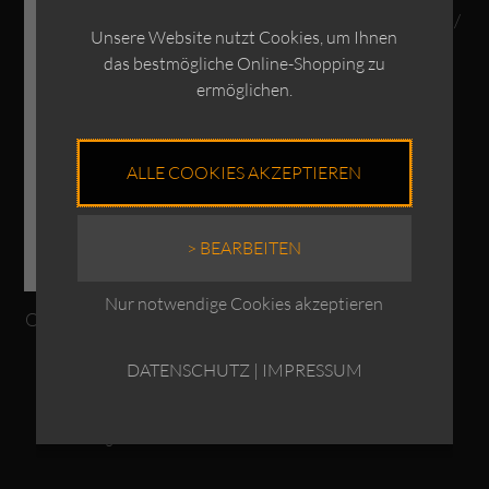
OSKA Jacke Reichly 315 /
Unsere Website nutzt Cookies, um Ihnen
Baumwolle
das bestmögliche Online-Shopping zu
€
319,00
ermöglichen.
Enthält 19% MwSt.
zzgl.
Versand
ALLE COOKIES AKZEPTIEREN
> BEARBEITEN
Nur notwendige Cookies akzeptieren
OSKA Hose Geomea 343 /
Baumwolle
DATENSCHUTZ
|
IMPRESSUM
€
219,00
Enthält 19% MwSt.
zzgl.
Versand