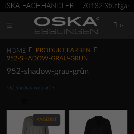
Springen
 OSKA-FACHHÄNDLER | 70182 Stuttgart
Sie
zum
0
Inhalt
HOME
PRODUKT FARBEN
952-SHADOW-GRAU-GRÜN
952-shadow-grau-grün
952-shadow-grau-grün
Dieses Produkt weist mehrere Varianten auf. Die Optionen können auf der Produktseite gewählt werden
Dieses Produkt weist mehrere Varianten auf. Die Optionen können auf der Produktseite gewählt werden
ANGEBOT