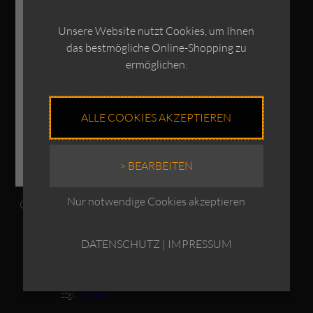
ANGEBOT
Unsere Website nutzt Cookies, um Ihnen
das bestmögliche Online-Shopping zu
ermöglichen.
ALLE COOKIES AKZEPTIEREN
> BEARBEITEN
Nur notwendige Cookies akzeptieren
OSKA Bluse Liska / 100%
Leinen
Ursprünglicher
UVP:
€
229,00
DATENSCHUTZ
|
IMPRESSUM
Aktueller
Preis
€
169,00
Preis
war:
ist:
€229,00
Enthält 19% MwSt.
€169,00.
zzgl.
Versand