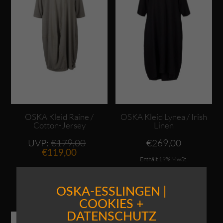
OSKA Kleid Raine /
OSKA Kleid Lynea / Irish
Cotton-Jersey
Linen
Ursprünglicher
UVP:
€
179,00
€
269,00
Aktueller
Preis
€
119,00
Preis
war:
Enthält 19% MwSt.
ist:
€179,00
Enthält 19% MwSt.
zzgl.
Versand
€119,00.
zzgl.
Versand
OSKA-ESSLINGEN |
COOKIES +
Dieses Produkt weist mehrere Varianten auf. Die Optionen können auf der Produktseite gewählt werden
DATENSCHUTZ