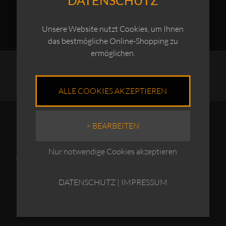
Unsere Website nutzt Cookies, um Ihnen
das bestmögliche Online-Shopping zu
ermöglichen.
ALLE COOKIES AKZEPTIEREN
> BEARBEITEN
ÜBER UNS
RECHTLICHES
Nur notwendige Cookies akzeptieren
Kontakt
AGB
DATENSCHUTZ
|
IMPRESSUM
Impressum
Widerrufsbelehrung
Datenschutz
Vertrag Widerrufen