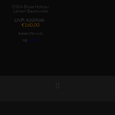
ANGEBOT
OSKA Bluse Holma /
Leinen-Baumwolle
Ursprünglicher
UVP:
€
229,00
Aktueller
Preis
€
160,00
Preis
war:
ist:
€229,00
Enthält 19% MwSt.
€160,00.
zzgl.
Versand