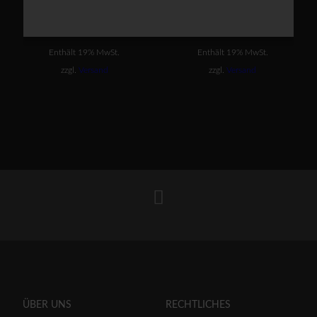
Baumwolle
426 / Baumwolle
€
289,00
€
229,00
Enthält 19% MwSt.
Enthält 19% MwSt.
zzgl.
Versand
zzgl.
Versand
ÜBER UNS
RECHTLICHES