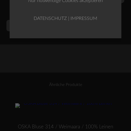
Nur notwendige Cookies akzeptieren
DATENSCHUTZ
|
IMPRESSUM
OSKA
Alternative:
IN DEN WARENKORB
Hose
Kugge
/
Leinen
Menge
Ähnliche Produkte
Dieses Produkt weist mehrere Varianten auf. Die Optionen können auf der Produktseite gewählt werden
OSKA Bluse 314 / Weimaara / 100% Leinen