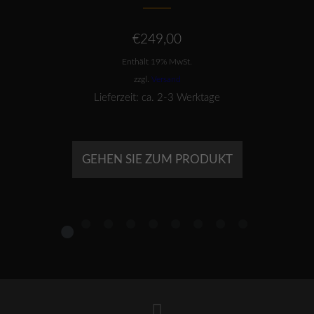
€
249,00
Enthält 19% MwSt.
zzgl.
Versand
Lieferzeit: ca. 2-3 Werktage
GEHEN SIE ZUM PRODUKT
1
2
3
4
5
6
7
8
9