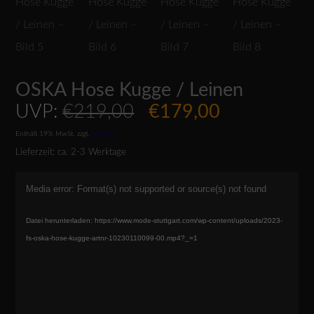
OSKA Hose Kugge / Leinen
Ursprünglicher
Aktueller
UVP:
€
219,00
€
179,00
Preis
Preis
Enthält 19% MwSt.
zzgl.
Versand
war:
ist:
Lieferzeit: ca. 2-3 Werktage
€219,00
€179,00.
Video-
Media error: Format(s) not supported or source(s) not found
Player
Datei herunterladen: https://www.mode-stuttgart.com/wp-content/uploads/2023-
fs-oska-hose-kugge-artnr-10230110099-00.mp4?_=1