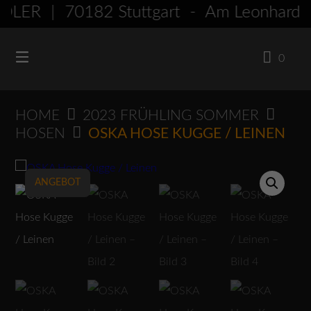
Springen
ER | 70182 Stuttgart - Am Leonhar
Sie
zum
0
Inhalt
HOME
2023 FRÜHLING SOMMER
HOSEN
OSKA HOSE KUGGE / LEINEN
ANGEBOT