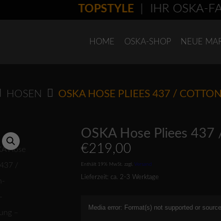
TOPSTYLE
| IHR OSKA-FACH
HOME
OSKA-SHOP
NEUE MA
HOSEN
OSKA HOSE PLIEES 437 / COTT
OSKA Hose Pliees 437 
€
219,00
Enthält 19% MwSt.
zzgl.
Versand
Lieferzeit: ca. 2-3 Werktage
Video-
Media error: Format(s) not supported or source
Player