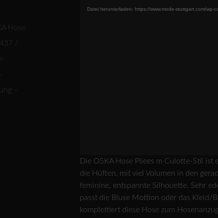
Datei herunterladen: https://www.mode-stuttgart.com/wp
Die OSKA Hose Pliees m Culotte-Stil is
die Hüften, mit viel Volumen in den gerad
feminine, entspannte Silhouette. Sehr e
passt die Bluse Mottion oder das Kleid/
komplettiert diese Hose zum Hosenanzug.