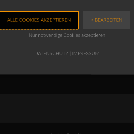
Produktnr.: 10240110126
Farben
ALLE COOKIES AKZEPTIEREN
> BEARBEITEN
Grössen
Nur notwendige Cookies akzeptieren
DATENSCHUTZ
|
IMPRESSUM
OSKA
IN DEN WARENKO
Hose
Pliees
437
/
Cotton-
Cupro-
Mischung
Menge