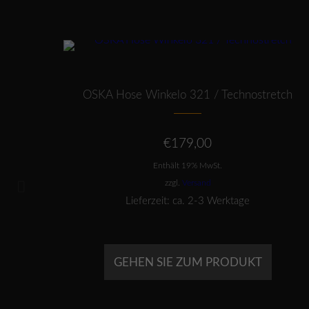
Dieses Produkt weist mehrere Varianten auf. Die Optionen können auf der Produktseite gewählt werden
BOT
upro
OSKA Hose Winkelo 321 / Technostretch
her
ueller
€
179,00
is
Enthält 19% MwSt.
9,00.
zzgl.
Versand
Lieferzeit: ca. 2-3 Werktage
GEHEN SIE ZUM PRODUKT