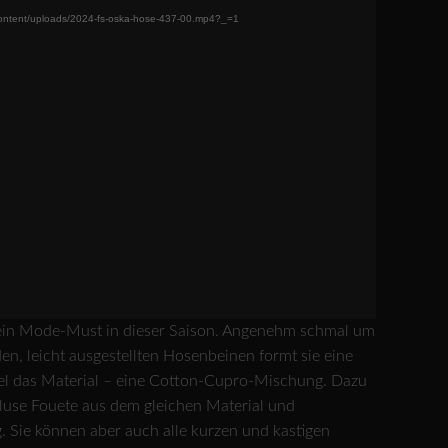
-content/uploads/2024-fs-oska-hose-437-00.mp4?_=1
t ein Mode-Must in dieser Saison. Angenehm schmal um
en, leicht ausgestellten Hosenbeinen formt sie eine
del das Material – eine Cotton-Cupro-Mischung. Dazu
Bluse Fouete aus dem gleichen Material und
 Sie können aber auch alle kurzen und kastigen