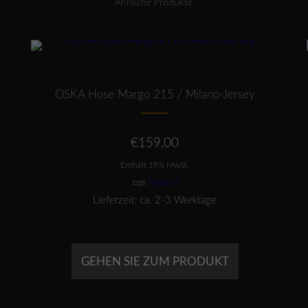
Ähnliche Produkte
Dieses Produkt weist mehrere Varianten auf. Die Optionen können auf der Produktseite gewählt werden
OSKA Hose Margo 215 / Milano-Jersey
€
159,00
Enthält 19% MwSt.
zzgl.
Versand
Lieferzeit: ca. 2-3 Werktage
GEHEN SIE ZUM PRODUKT