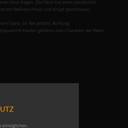
ieser Hose tragen. Die Hose hat einen elastischen
rd mit Reißverschluss und Knopf geschlossen..
em Glanz, im Teil gefärbt. Achtung:
strapazierte Kanten gehören zum Charakter der Ware.
hen
HUTZ
u ermöglichen.