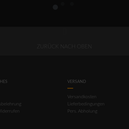
1
2
3
ZURÜCK NACH OBEN
CHES
VERSAND
Versandkosten
sbelehrung
Lieferbedingungen
Widerrufen
Pers. Abholung