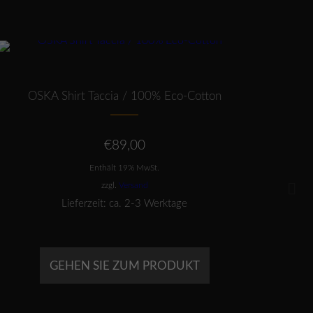
Dieses Produkt weist mehrere Varianten auf. Die Optionen können auf der Produktseite gewählt werden
OSKA Shirt Taccia / 100% Eco-Cotton
€
89,00
Enthält 19% MwSt.
zzgl.
Versand
Lieferzeit: ca. 2-3 Werktage
GEHEN SIE ZUM PRODUKT