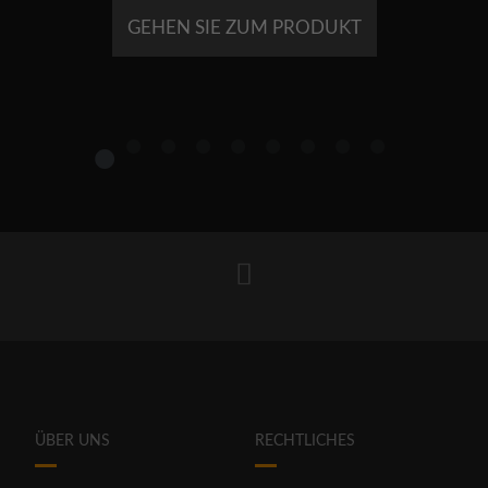
GEHEN SIE ZUM PRODUKT
1
2
3
4
5
6
7
8
9
ÜBER UNS
RECHTLICHES