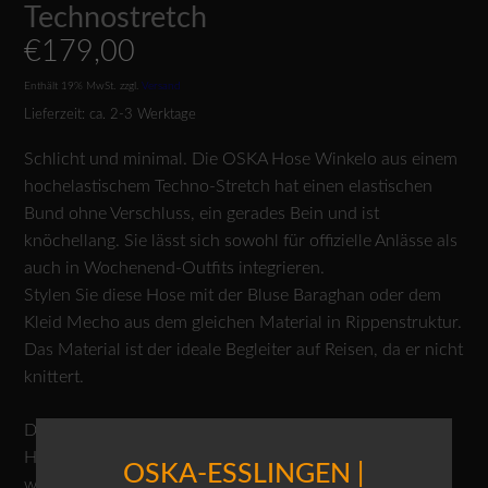
Technostretch
€
179,00
Enthält 19% MwSt.
zzgl.
Versand
Lieferzeit: ca. 2-3 Werktage
Schlicht und minimal. Die OSKA Hose Winkelo aus einem
hochelastischem Techno-Stretch hat einen elastischen
Bund ohne Verschluss, ein gerades Bein und ist
knöchellang. Sie lässt sich sowohl für offizielle Anlässe als
auch in Wochenend-Outfits integrieren.
Stylen Sie diese Hose mit der Bluse Baraghan oder dem
Kleid Mecho aus dem gleichen Material in Rippenstruktur.
Das Material ist der ideale Begleiter auf Reisen, da er nicht
knittert.
Das Material der OSKA Travel Wear schont in der
Herstellung die Wasserresourcen unseres Planeten. Es
OSKA-ESSLINGEN |
wird in Italien hergestellt, ist hochelastisch und zeichnet