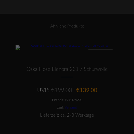
Technostretch
Menge
Ähnliche Produkte
Dieses Produkt weist mehrere Varianten auf. Die Optionen können auf der Produktseite gewählt werden
ANGEBOT
Oska Hose Elenora 231 / Schurwolle
Ursprünglicher
Aktueller
UVP:
€
199,00
€
139,00
Preis
Preis
Enthält 19% MwSt.
war:
ist:
€199,00
€139,00.
zzgl.
Versand
Lieferzeit: ca. 2-3 Werktage