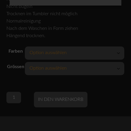
Nicht bügeln
Trocknen im Tumbler nicht möglich
Normalreinigung
Nach dem Waschen in Form ziehen
Hängend trocknen.
Farben
Grössen
OSKA
Alternative:
IN DEN WARENKORB
Hose
Winkelo
321
/