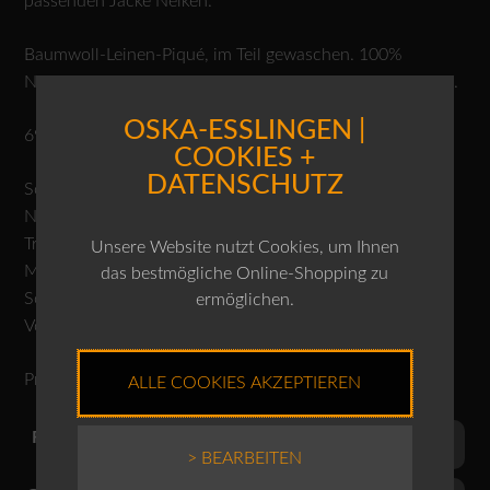
passenden Jacke Nelken.
Baumwoll-Leinen-Piqué, im Teil gewaschen. 100%
Naturfasern, Naturfasern sind nachwachsende Rohstoffe.
OSKA-ESSLINGEN |
69% Baumwolle, 31% Leinen
COOKIES +
DATENSCHUTZ
Schonwäsche 30°C
Nicht bleichen
Trocknen im Tumbler nicht möglich
Unsere Website nutzt Cookies, um Ihnen
Mässig heiss bügeln
das bestmögliche Online-Shopping zu
Schonend reinigen
ermöglichen.
Von links waschen und bügeln.
Produktnr.: 10240110097
ALLE COOKIES AKZEPTIEREN
Farben
> BEARBEITEN