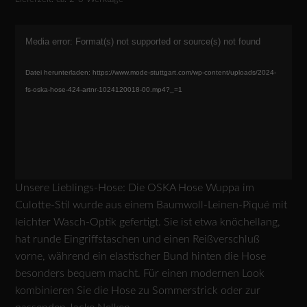
Video-
Media error: Format(s) not supported or source(s) not found
Player
Datei herunterladen: https://www.mode-stuttgart.com/wp-content/uploads/2024-
fs-oska-hose-424-artnr-1024120018-00.mp4?_=1
Unsere Lieblings-Hose: Die OSKA Hose Wuppa im
Culotte-Stil wurde aus einem Baumwoll-Leinen-Piqué mit
leichter Wasch-Optik gefertigt. Sie ist etwa knöchellang,
hat runde Eingriffstaschen und einen Reißverschluß
vorne, während ein elastischer Bund hinten die Hose
besonders bequem macht. Für einen modernen Look
kombinieren Sie die Hose zu Sommerstrick oder zur