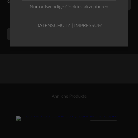
Grössen
Nur notwendige Cookies akzeptieren
DATENSCHUTZ
|
IMPRESSUM
OSKA
Alternative:
IN DEN WARENKORB
Hose
Wuppa
wash
424
/
Baumwolle-
Leinen
Menge
Ähnliche Produkte
Dieses Produkt weist mehrere Varianten auf. Die Optionen können auf der Produktseite gewählt werden
ANGEBOT