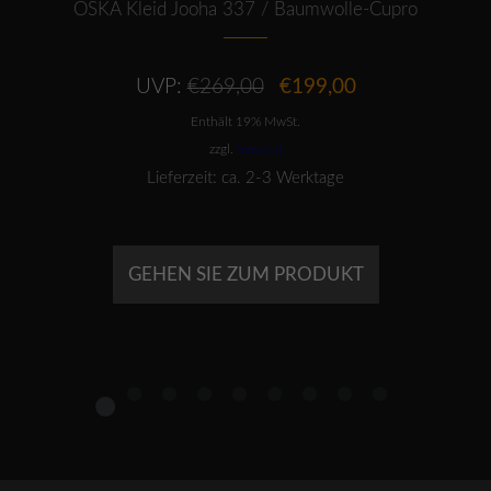
OSKA Kleid Jooha 337 / Baumwolle-Cupro
Ursprünglicher
Aktueller
UVP:
€
269,00
€
199,00
Preis
Preis
Enthält 19% MwSt.
war:
ist:
€269,00
€199,00.
zzgl.
Versand
Lieferzeit: ca. 2-3 Werktage
GEHEN SIE ZUM PRODUKT
1
2
3
4
5
6
7
8
9