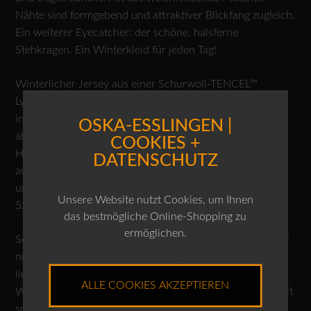
Nähte sind formgebend und attraktiver Blickfang zugleich.
Ein weiterer Eyecatcher: der schöne, halsferne
Stehkragen. Ein Winterkleid für jeden Tag!
Winterlicher Jersey aus einer Schurwoll-TENCEL™
Lyocellmischung, als fertiges Teil gewaschen für einen
individuellen Look. TENCEL™ Lyocell ist eine biologisch
OSKA-ESSLINGEN |
abbaubare Faser, die aus Zellstoff schnell wachsender
COOKIES +
Holzarten hergestellt wird. Die Faserherstellung selbst ist
DATENSCHUTZ
aufgrund eines geschlossenen Kreislaufes besonders
umweltfreundlich.
Unsere Website nutzt Cookies, um Ihnen
52% Schurwolle, 48% Lyocell
das bestmögliche Online-Shopping zu
ermöglichen.
Schonwäsche 30°C, nicht bleichen, Trocknen im Tumbler
nicht möglich, nicht heiss bügeln, Normalreinigung, von
links waschen und bügeln, Maschinenwäsche im
ALLE COOKIES AKZEPTIEREN
Wollwaschgang bei höchstens halb gefüllter Trommel. Mit
speziellem Wollwaschmittel waschen.