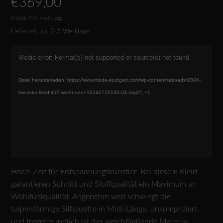
€
369,00
Enthält 19% MwSt.
zzgl.
Versand
Lieferzeit: ca. 2-3 Werktage
Video-
Media error: Format(s) not supported or source(s) not found
Player
Datei herunterladen: https://www.mode-stuttgart.com/wp-content/uploads/2024-
hw-oska-kleid-415-wash-artnr-10240710130-04.mp4?_=1
Hoch-Zeit für Entspannungskünstler. Bei diesem Kleid
garantieren Schnitt und Stoffqualität ein Maximum an
Wohlfühlqualität. Angenehm weit schwingt die
tulpenförmige Silhouette in Midi-Länge, unkompliziert
und tragefreundlich ist das weichfließende Material.