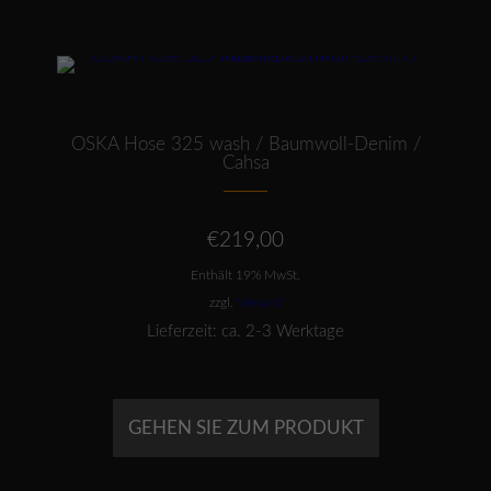
Dieses Produkt weist mehrere Varianten auf. Die Optionen können auf der Produktseite gewählt werden
OSKA Hose 325 wash / Baumwoll-Denim /
Cahsa
€
219,00
Enthält 19% MwSt.
zzgl.
Versand
Lieferzeit: ca. 2-3 Werktage
GEHEN SIE ZUM PRODUKT