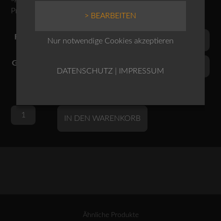
Produktnr.: 10240710130
> BEARBEITEN
Farben
Nur notwendige Cookies akzeptieren
Grössen
DATENSCHUTZ
|
IMPRESSUM
OSKA
Alternative:
IN DEN WARENKORB
Kleid
415
wash
/
Schurwolle-
Lyocell-
Mischung
Menge
Ähnliche Produkte