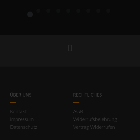
1
2
3
4
5
6
7
8
9
ÜBER UNS
RECHTLICHES
Kontakt
AGB
Impressum
Widerrufsbelehrung
Datenschutz
Vertrag Widerrufen