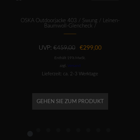
ANGEBOT
OSKA Outdoorjacke 403 / Swung / Leinen-
Baumwoll-Glencheck /
Ursprünglicher
Aktueller
UVP:
€
459,00
€
299,00
Preis
Preis
Enthält 19% MwSt.
war:
ist:
€459,00
€299,00.
zzgl.
Versand
Lieferzeit: ca. 2-3 Werktage
GEHEN SIE ZUM PRODUKT
1
2
3
4
5
6
7
8
9