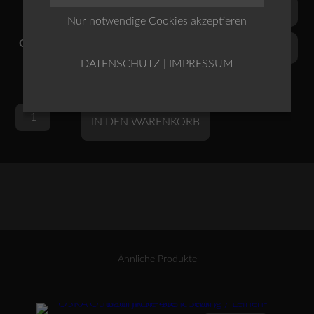
Farben
Nur notwendige Cookies akzeptieren
Grössen
DATENSCHUTZ
|
IMPRESSUM
Oska
Alternative:
IN DEN WARENKORB
Kleid
214
/
Airhard
/
Technostretch
Menge
Ähnliche Produkte
Dieses Produkt weist mehrere Varianten auf. Die Optionen können auf der Produktseite gewählt werden