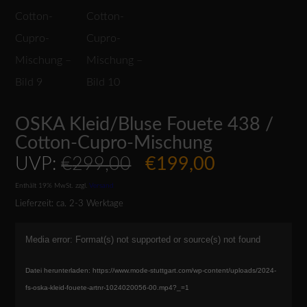
OSKA Kleid/Bluse Fouete 438 /
Cotton-Cupro-Mischung
Ursprünglicher
Aktueller
UVP:
€
299,00
€
199,00
Preis
Preis
Enthält 19% MwSt.
zzgl.
Versand
war:
ist:
Lieferzeit: ca. 2-3 Werktage
€299,00
€199,00.
Video-
Media error: Format(s) not supported or source(s) not found
Player
Datei herunterladen: https://www.mode-stuttgart.com/wp-content/uploads/2024-
fs-oska-kleid-fouete-artnr-1024020056-00.mp4?_=1