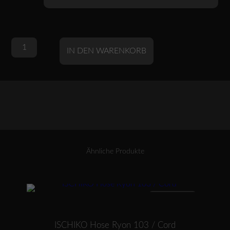
OSKA
Alternative:
IN DEN WARENKORB
Kleid/Bluse
Fouete
438
/
Cotton-
Cupro-
Mischung
Menge
Ähnliche Produkte
Dieses Produkt weist mehrere Varianten auf. Die Optionen können auf der Produktseite gewählt werden
ANGEBOT
ISCHIKO Hose Ryon 103 / Cord