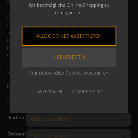
Ware.
das bestmögliche Online-Shopping zu
ermöglichen.
Schonwäsche 30°C
nicht bleichen
Trocknen im Tumbler nicht möglich
ALLE COOKIES AKZEPTIEREN
Nicht heiss bügeln
Nicht reinigen
Flecken nicht lokal entfernen
> BEARBEITEN
Separat oder mit ähnlichen Farben waschen
Von links waschen und bügeln.
Nur notwendige Cookies akzeptieren
Produktnr.: 10240110151
DATENSCHUTZ
|
IMPRESSUM
ACHTUNG: DAS MODEL TRÄGT DIE FARBE REED
Farben
Grössen