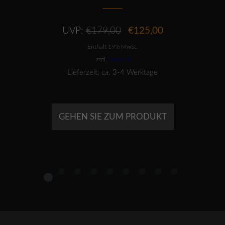
Ursprünglicher
Aktueller
UVP:
€
179,00
€
125,00
Preis
Preis
Enthält 19% MwSt.
war:
ist:
€179,00
€125,00.
zzgl.
Versand
Lieferzeit: ca. 3-4 Werktage
GEHEN SIE ZUM PRODUKT
1
2
3
4
5
6
7
8
9