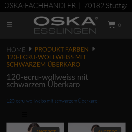
Springen
R OSKA-FACHHÄNDLER | 70182 Stuttgar
Sie
zum
0
Inhalt
HOME
PRODUKT FARBEN
120-ECRU-WOLLWEISS MIT
SCHWARZEM ÜBERKARO
120-ecru-wollweiss mit
schwarzem Überkaro
120-ecru-wollweiss mit schwarzem Überkaro
Dieses Produkt weist mehrere Varianten auf. Die Optionen können auf der Produktseite gewählt werden
Dieses Produkt weist mehrere Varianten auf. Die Optionen können auf der Produktseite gewählt werden