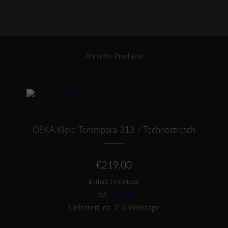
/
Denim
/
Jeteo
Menge
Ähnliche Produkte
Dieses Produkt weist mehrere Varianten auf. Die Optionen können auf der Produktseite gewählt werden
OSKA Kleid Temmpora 313 / Technostretch
€
219,00
Enthält 19% MwSt.
zzgl.
Versand
Lieferzeit: ca. 2-3 Werktage