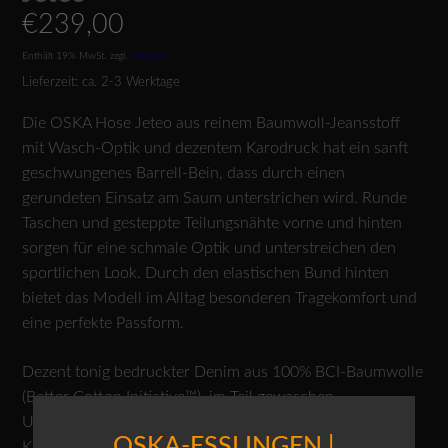
€
239,00
Enthält 19% MwSt.
zzgl.
Versand
Lieferzeit: ca. 2-3 Werktage
Die OSKA Hose Jeteo aus reinem Baumwoll-Jeansstoff
mit Wasch-Optik und dezentem Karodruck hat ein sanft
geschwungenes Barrell-Bein, dass durch einen
gerundeten Einsatz am Saum unterstrichen wird. Runde
Taschen und gesteppte Teilungsnähte vorne und hinten
sorgen für eine schmale Optik und unterstreichen den
sportlichen Look. Durch den elastischen Bund hinten
bietet das Modell im Alltag besonderen Tragekomfort und
eine perfekte Passform.
Dezent tonig bedruckter Denim aus 100% BCI-Baumwolle
(Better Cotton Initiative™), im Teil gewaschen.
Unregelmäßigkeiten in der Waschung und strapazierte
OSKA-ESSLINGEN |
Kanten gehören zum Charakter des Materials. Stoff kann