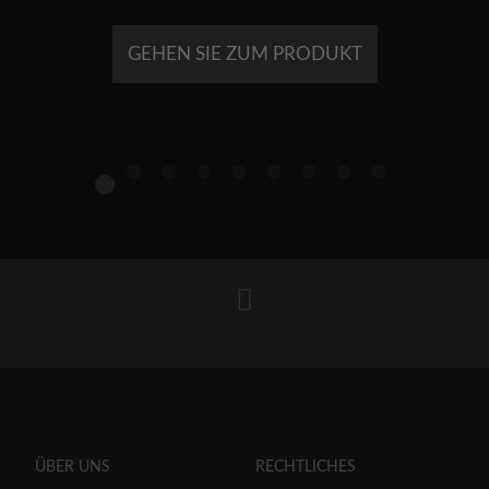
GEHEN SIE ZUM PRODUKT
1
2
3
4
5
6
7
8
9
ÜBER UNS
RECHTLICHES